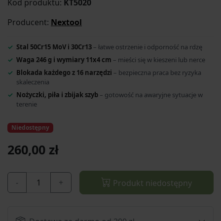
Kod produktu:
KT5020
Producent:
Nextool
Stal 50Cr15 MoV i 30Cr13
– łatwe ostrzenie i odporność na rdzę
Waga 246 g i wymiary 11x4 cm
– mieści się w kieszeni lub nerce
Blokada każdego z 16 narzędzi
– bezpieczna praca bez ryzyka
skaleczenia
Nożyczki, piła i zbijak szyb
– gotowość na awaryjne sytuacje w
terenie
Niedostępny
260,00 zł
-
+
Produkt niedostępny