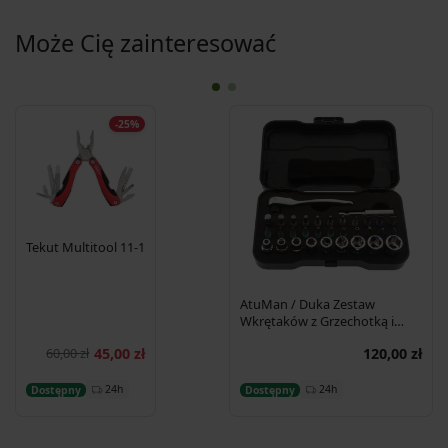
Może Cię zainteresować
-25%
Tekut Multitool 11-1
AtuMan / Duka Zestaw
Wkrętaków z Grzechotką i
Bitami RS2, 33 elementy
60,00 zł
45,00 zł
120,00 zł
Dodaj do
koszyka
Dodaj do koszyka
24h
24h
Dostępny
Dostępny