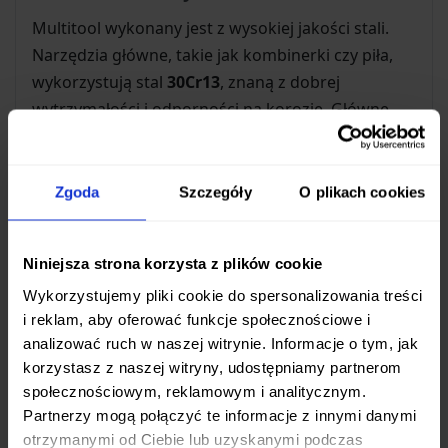
Multitool wykonany jest z wysokiej jakości stali.
Narzędzia główne, takie jak kombinerki czy piła,
wykorzystują stal
30Cr13
, znaną z dobrej
wytrzymałości i odporności na korozję. Główne
ostrze noża wykonano ze stali
50Cr15 MoV
, która
zapewnia doskonałą ostrość i łatwość ostrzenia.
Zgoda
Szczegóły
O plikach cookies
16 Niezbędnych Narzędzi w Jednym
Ten multitool to prawdziwy mobilny warsztat. W
Niniejsza strona korzysta z plików cookie
jego kompaktowej obudowie znajdziesz:
Wykorzystujemy pliki cookie do spersonalizowania treści
i reklam, aby oferować funkcje społecznościowe i
Kombinerki
: płaskie i uniwersalne, idealne do
analizować ruch w naszej witrynie. Informacje o tym, jak
chwytania, zginania i manipulowania różnymi
korzystasz z naszej witryny, udostępniamy partnerom
elementami.
społecznościowym, reklamowym i analitycznym.
Przecinaki do drutu
: wymienne ostrza do
Partnerzy mogą połączyć te informacje z innymi danymi
kabli i twardego drutu oraz dedykowany
otrzymanymi od Ciebie lub uzyskanymi podczas