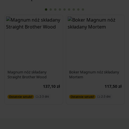
Magnum nóż składany
Boker Magnum nóż składany
Straight Brother Wood
Mortem
137,10 zł
117,50 zł
Dodaj do koszyka
Dodaj do koszyka
2-3 dni
2-3 dni
Ostatnie sztuki!
Ostatnie sztuki!