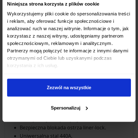
Niniejsza strona korzysta z plików cookie
Idealny do codziennego noszenia (EDC)
Wykorzystujemy pliki cookie do spersonalizowania treści
i reklam, aby oferować funkcje społecznościowe i
Dzięki długości całkowitej wynoszącej
170 mm
i
analizować ruch w naszej witrynie. Informacje o tym, jak
wadze
116 g
, Boker Magnum Alpha Kilo jest
korzystasz z naszej witryny, udostępniamy partnerom
nożem, który z łatwością zmieścisz w kieszeni,
społecznościowym, reklamowym i analitycznym.
plecaku czy torbie. Jego rozmiar i waga czynią go
Partnerzy mogą połączyć te informacje z innymi danymi
świetnym narzędziem do codziennego noszenia
otrzymanymi od Ciebie lub uzyskanymi podczas
(EDC - Every Day Carry), gotowym do pomocy w
korzystania z ich usług.
każdej chwili, gdy zajdzie potrzeba cięcia,
przecinania czy otwierania.
Zezwól na wszystkie
Kompaktowe wymiary idealne do EDC.
Wytrzymałe materiały gwarantujące długą
Spersonalizuj
żywotność.
Pewny chwyt dzięki rękojeści G10.
Bezpieczna blokada ostrza liner-lock.
Uniwersalna stal 440A.