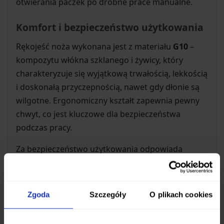
otwierania paczek po drobne prace manualne.
Komfort i bezpieczeństwo użytkowania
Rękojeść noża wykonana jest z materiału
G10
–
kompozytu włókna szklanego i żywicy, który
charakteryzuje się wyjątkową trwałością, lekkością
i doskonałą przyczepnością, nawet gdy dłonie są
wilgotne. Ergonomiczny kształt zapewnia pewny
chwyt, co jest kluczowe dla bezpieczeństwa
podczas pracy.
Za bezpieczeństwo użytkowania odpowiada
niezawodna
blokada typu liner-lock
. Ten
popularny mechanizm skutecznie unieruchamia
ostrze w pozycji otwartej, minimalizując ryzyko
Zgoda
Szczegóły
O plikach cookies
przypadkowego złożenia się noża i chroniąc palce
użytkownika.