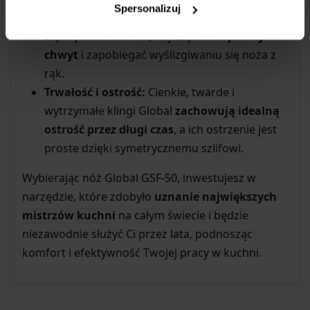
Spersonalizuj
charakterystycznymi kropkami została
zaprojektowana tak, aby zapewnić
pewny
chwyt
i zapobiegać wyślizgiwaniu się noża z
rąk.
Trwałość i ostrość:
Cienkie, twarde i
wytrzymałe klingi Global
zachowują idealną
ostrość przez długi czas
, a ich ostrzenie jest
proste dzięki symetrycznemu szlifowi.
Wybierając nóż Global GSF-50, inwestujesz w
narzędzie, które zdobyło
uznanie największych
mistrzów kuchni
na całym świecie i będzie
niezawodnie służyć Ci przez lata, podnosząc
komfort i efektywność Twojej pracy w kuchni.