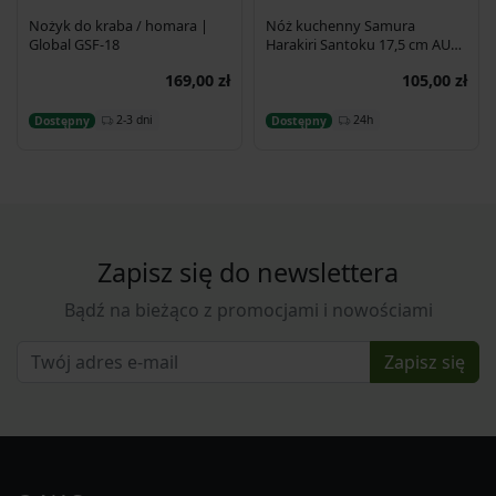
Nożyk do kraba / homara |
Nóż kuchenny Samura
Global GSF-18
Harakiri Santoku 17,5 cm AUS-
8 58HRC
169,00 zł
105,00 zł
Dodaj do koszyka
Dodaj do koszyka
2-3 dni
24h
Dostępny
Dostępny
Zapisz się do newslettera
Bądź na bieżąco z promocjami i nowościami
Zapisz się