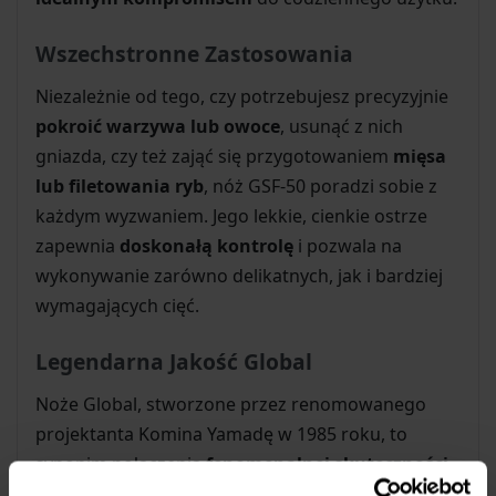
Wszechstronne Zastosowania
Niezależnie od tego, czy potrzebujesz precyzyjnie
pokroić warzywa lub owoce
, usunąć z nich
gniazda, czy też zająć się przygotowaniem
mięsa
lub filetowania ryb
, nóż GSF-50 poradzi sobie z
każdym wyzwaniem. Jego lekkie, cienkie ostrze
zapewnia
doskonałą kontrolę
i pozwala na
wykonywanie zarówno delikatnych, jak i bardziej
wymagających cięć.
Legendarna Jakość Global
Noże Global, stworzone przez renomowanego
projektanta Komina Yamadę w 1985 roku, to
synonim połączenia
fenomenalnej skuteczności
z eleganckim, nowoczesnym designem
. Model