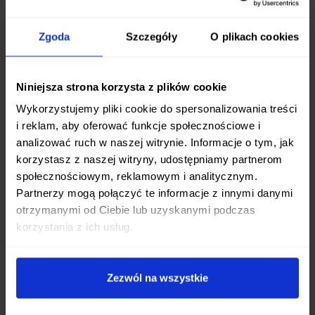
GSF-50 dziedziczy wszystkie najlepsze cechy tej
kultowej marki:
Zgoda
Szczegóły
O plikach cookies
Wyjątkowa stal CROMOVA 18:
Ostrze
wykonane jest z wysokowęglowej stali
Niniejsza strona korzysta z plików cookie
nierdzewnej, która zapewnia
długotrwałą
Wykorzystujemy pliki cookie do spersonalizowania treści
ostrość
i jest łatwa w pielęgnacji.
i reklam, aby oferować funkcje społecznościowe i
Perfekcyjne wyważenie:
Każdy nóż Global
analizować ruch w naszej witrynie. Informacje o tym, jak
korzystasz z naszej witryny, udostępniamy partnerom
jest indywidualnie wyważany, co gwarantuje
społecznościowym, reklamowym i analitycznym.
idealne ułożenie w dłoni
i minimalizuje
Partnerzy mogą połączyć te informacje z innymi danymi
zmęczenie podczas długotrwałego
otrzymanymi od Ciebie lub uzyskanymi podczas
użytkowania.
korzystania z ich usług.
Higieniczna, jednolita konstrukcja:
Brak
łączeń między ostrzem a rękojeścią sprawia,
że nóż jest
niezwykle higieniczny
i łatwy do
Zezwól na wszystkie
utrzymania w czystości.
Ergonomiczna rękojeść:
Stalowa rękojeść z