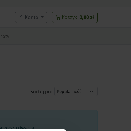
Konto
Koszyk
0,00 zł
roty
Sortuj po:
ia wyszukiwania.