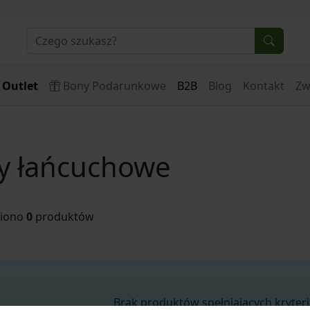
Outlet
Bony Podarunkowe
B2B
Blog
Kontakt
Zw
ły łańcuchowe
ziono
0
produktów
Brak produktów spełniających kryter