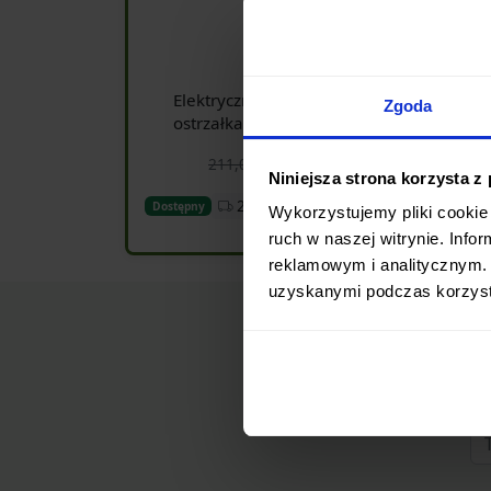
4,73
Elektryczna diamentowa
Zgoda
ostrzałka Taidea TG1031
179,35 zł
211,00 zł
Niniejsza strona korzysta z
24h
Dostępny
Wykorzystujemy pliki cookie 
Dodaj do koszyka
ruch w naszej witrynie. Inf
reklamowym i analitycznym. 
uzyskanymi podczas korzysta