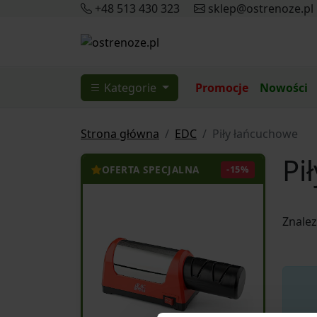
+48 513 430 323
sklep@ostrenoze.pl
Kategorie
Promocje
Nowości
Strona główna
EDC
Piły łańcuchowe
Pi
OFERTA SPECJALNA
-15%
Znale