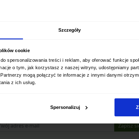
Szczegóły
 plików cookie
do spersonalizowania treści i reklam, aby oferować funkcje sp
ormacje o tym, jak korzystasz z naszej witryny, udostępniamy p
Partnerzy mogą połączyć te informacje z innymi danymi otrzym
nia z ich usług.
Zapisz się do newslettera
Spersonalizuj
Z
Bądź na bieżąco z promocjami i nowościami
Zapisz si