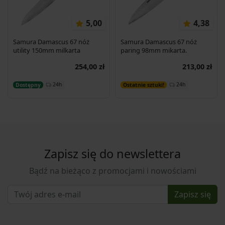
5,00
4,38
Samura Damascus 67 nóż
Samura Damascus 67 nóż
utility 150mm milkarta
paring 98mm mikarta.
254,00 zł
213,00 zł
Dodaj do koszyka
Dodaj do koszyka
24h
24h
Dostępny
Ostatnie sztuki!
Zapisz się do newslettera
Bądź na bieżąco z promocjami i nowościami
Zapisz się