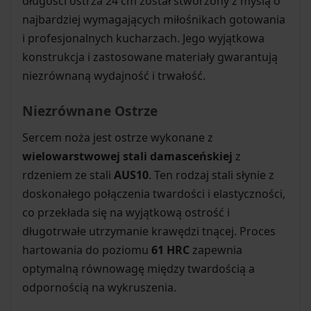
długości ostrza 24 cm został stworzony z myślą o
najbardziej wymagających miłośnikach gotowania
i profesjonalnych kucharzach. Jego wyjątkowa
konstrukcja i zastosowane materiały gwarantują
niezrównaną wydajność i trwałość.
Niezrównane Ostrze
Sercem noża jest ostrze wykonane z
wielowarstwowej stali damasceńskiej
z
rdzeniem ze stali
AUS10
. Ten rodzaj stali słynie z
doskonałego połączenia twardości i elastyczności,
co przekłada się na wyjątkową ostrość i
długotrwałe utrzymanie krawędzi tnącej. Proces
hartowania do poziomu
61 HRC
zapewnia
optymalną równowagę między twardością a
odpornością na wykruszenia.