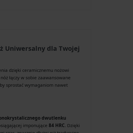
ż Uniwersalny dla Twojej
jenia dzięki ceramicznemu nożowi
 nóż łączy w sobie zaawansowane
 aby sprostać wymaganiom nawet
nokrystalicznego dwutlenku
 osiągającej imponujące
84 HRC
. Dzięki
i czas, znacznie dłużej niż tradycyjne