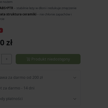
ie nożem
 ABS+PTR
– stabilnie leży w dłoni i redukuje zmęczenie
ata struktura ceramiki
– nie chłonie zapachów i
cie
y
0 zł
+
Produkt niedostępny
awa za darmo od 200 zł
t za darmo - 14 dni
dy płatności