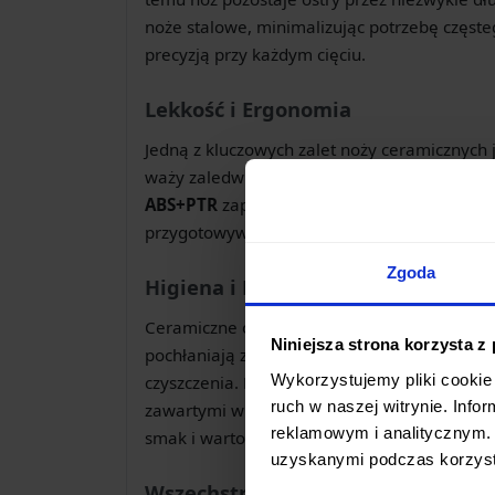
noże stalowe, minimalizując potrzebę częste
precyzją przy każdym cięciu.
Lekkość i Ergonomia
Jedną z kluczowych zalet noży ceramicznych j
waży zaledwie 180g, co w połączeniu z ergo
ABS+PTR
zapewnia komfortowe i pewne uży
przygotowywania posiłków. Rękojeść doskona
Zgoda
Higiena i Neutralność
Ceramiczne ostrza są
nieporowate
, co spra
Niniejsza strona korzysta z
pochłaniają zapachów ani kolorów, a ich gła
Wykorzystujemy pliki cookie 
czyszczenia. Materiał jest również
odporny n
ruch w naszej witrynie. Inf
zawartymi w żywności, dzięki czemu krojone
reklamowym i analitycznym. 
smak i wartości odżywcze.
uzyskanymi podczas korzysta
Wszechstronne Zastosowanie