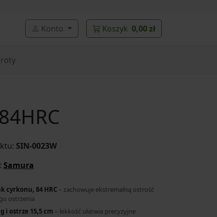
Konto
Koszyk
0,00 zł
roty
 84HRC
ktu:
SIN-0023W
:
Samura
k cyrkonu, 84 HRC
– zachowuje ekstremalną ostrość
go ostrzenia
g i ostrze 15,5 cm
– lekkość ułatwia precyzyjne