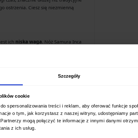
go ostrzenia. Ciesz się niezmienną
est ich
niska waga
. Nóż Samura Inca
nomiczną rękojeścią wykonaną z
tkowanie nawet podczas długotrwałego
le leży w dłoni, redukując zmęczenie.
Szczegóły
wia, że są wyjątkowo higieniczne. Nie
 plików cookie
dka powierzchnia jest łatwa do
do spersonalizowania treści i reklam, aby oferować funkcje sp
a rdzę
i nie reaguje z kwasami
ormacje o tym, jak korzystasz z naszej witryny, udostępniamy p
 produkty zachowują swój naturalny
Partnerzy mogą połączyć te informacje z innymi danymi otrzym
nia z ich usług.