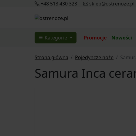
+48 513 430 323
sklep@ostrenoze.pl
Kategorie
Promocje
Nowości
Strona główna
Pojedyncze noże
Samura
Samura Inca cera