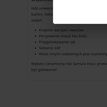
Nóż uniwersalny, jak sama nazwa wskazuje, 
kuchni. Ostrze o długości 155 mm doskonale
zadań:
Krojenie warzyw i owoców
Porcjowanie mięsa bez kości
Przygotowywanie ryb
Siekanie ziół
Wiele innych codziennych prac kuchenn
Wybierz ceramiczny nóż Samura Inca i przek
być gotowanie!