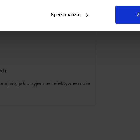
to niezastąpione narzędzie w każdej
Spersonalizuj
Z
 poradzi sobie z szerokim zakresem
ych
onaj się, jak przyjemne i efektywne może