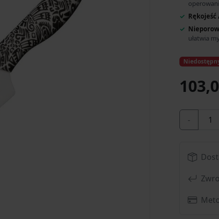
operowan
Rękojeść
Nieporow
ułatwia my
Niedostępn
103,0
-
Dost
Zwro
Meto