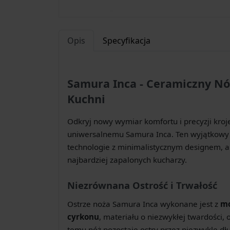
Opis
Specyfikacja
Samura Inca - Ceramiczny Nó
Kuchni
Odkryj nowy wymiar komfortu i precyzji kro
uniwersalnemu Samura Inca. Ten wyjątkowy
technologie z minimalistycznym designem,
najbardziej zapalonych kucharzy.
Niezrównana Ostrość i Trwałość
Ostrze noża Samura Inca wykonane jest z
mo
cyrkonu
, materiału o niezwykłej twardości,
temu nóż pozostaje ostry przez niezwykle dług