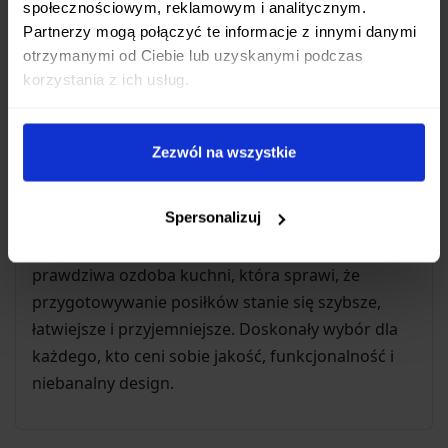
społecznościowym, reklamowym i analitycznym.
podczas intensywnej pracy. Materiał ten jest
Partnerzy mogą połączyć te informacje z innymi danymi
odporny na wilgoć i zmiany temperatury.
otrzymanymi od Ciebie lub uzyskanymi podczas
Zintegrowany bolster:
Bolster (zgrubienie
korzystania z ich usług.
między ostrzem a rękojeścią) zwiększa
wyważenie noża
, poprawia kontrolę nad
ostrzem i chroni palce przed zsunięciem się
Zezwól na wszystkie
na krawędź tnącą. Stanowi także estetyczne
wykończenie łączące ostrze z rękojeścią.
Spersonalizuj
Nóż Samura Kaiju Nakiri to nie tylko narzędzie, ale
prawdziwa ozdoba kuchni, która sprawi, że
przygotowywanie posiłków stanie się szybsze,
łatwiejsze i przyjemniejsze. Doskonały wybór dla
każdego, kto ceni sobie jakość, funkcjonalność i
niebanalny design.