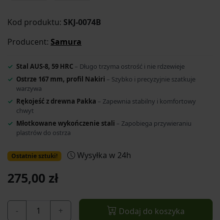
Kod produktu:
SKJ-0074B
Producent:
Samura
Stal AUS-8, 59 HRC
– Długo trzyma ostrość i nie rdzewieje
Ostrze 167 mm, profil Nakiri
– Szybko i precyzyjnie szatkuje
warzywa
Rękojeść z drewna Pakka
– Zapewnia stabilny i komfortowy
chwyt
Młotkowane wykończenie stali
– Zapobiega przywieraniu
plastrów do ostrza
Wysyłka w 24h
Ostatnie sztuki!
275,00 zł
-
+
Dodaj do koszyka