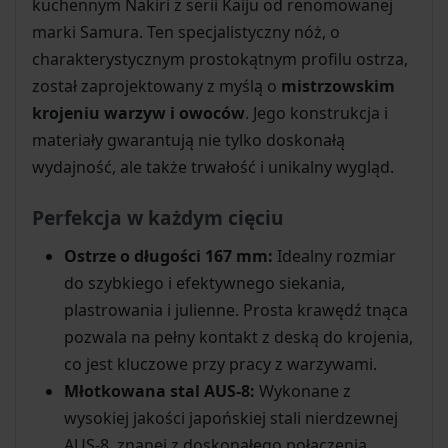
kuchennym Nakiri z serii Kaiju od renomowanej
marki Samura. Ten specjalistyczny nóż, o
charakterystycznym prostokątnym profilu ostrza,
został zaprojektowany z myślą o
mistrzowskim
krojeniu warzyw i owoców
. Jego konstrukcja i
materiały gwarantują nie tylko doskonałą
wydajność, ale także trwałość i unikalny wygląd.
Perfekcja w każdym cięciu
Ostrze o długości 167 mm:
Idealny rozmiar
do szybkiego i efektywnego siekania,
plastrowania i julienne. Prosta krawędź tnąca
pozwala na pełny kontakt z deską do krojenia,
co jest kluczowe przy pracy z warzywami.
Młotkowana stal AUS-8:
Wykonane z
wysokiej jakości japońskiej stali nierdzewnej
AUS-8, znanej z doskonałego połączenia