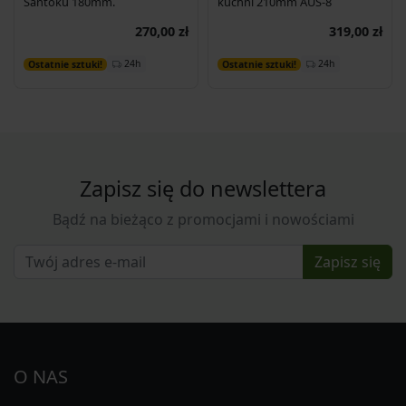
Santoku 180mm.
kuchni 210mm AUS-8
270,00 zł
319,00 zł
Dodaj do koszyka
Dodaj do koszyka
24h
24h
Ostatnie sztuki!
Ostatnie sztuki!
Zapisz się do newslettera
Bądź na bieżąco z promocjami i nowościami
Zapisz się
O NAS