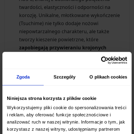
twardości, elastyczności i odporności na
korozję. Unikalne, młotkowane wykończenie
(Tsuchime) nie tylko dodaje nożowi
niepowtarzalnego charakteru, ale także
tworzy kieszenie powietrzne, które
zapobiegają przywieraniu krojonych
produktów
do ostrza.
Twardość 59 HRC:
Optymalna twardość
zapewnia długotrwałą ostrość i łatwość
Zgoda
Szczegóły
O plikach cookies
ostrzenia.
Komfort i bezpieczeństwo użytkowania
Niniejsza strona korzysta z plików cookie
Rękojeść z drewna Pakka:
Ergonomicznie
Wykorzystujemy pliki cookie do spersonalizowania treści
wyprofilowana rękojeść wykonana z trwałego,
i reklam, aby oferować funkcje społecznościowe i
analizować ruch w naszej witrynie. Informacje o tym, jak
laminowanego drewna Pakka doskonale leży
korzystasz z naszej witryny, udostępniamy partnerom
w dłoni, zapewniając pewny chwyt nawet