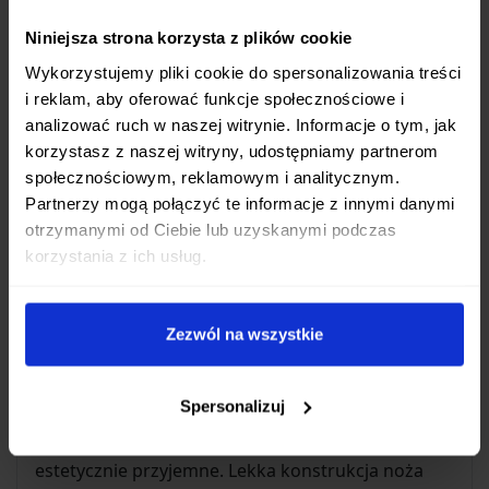
Ostrze noża wykonane jest z
wysokowęglowej
Niniejsza strona korzysta z plików cookie
stali nierdzewnej AUS-8
, znanej ze swojej
Wykorzystujemy pliki cookie do spersonalizowania treści
doskonałej ostrości, łatwości ostrzenia i
i reklam, aby oferować funkcje społecznościowe i
odporności na korozję. Zahartowane do
analizować ruch w naszej witrynie. Informacje o tym, jak
optymalnej twardości
59 HRC
, zapewnia
korzystasz z naszej witryny, udostępniamy partnerom
długotrwałe utrzymanie krawędzi tnącej.
społecznościowym, reklamowym i analitycznym.
Tradycyjna rękojeść z
eleganckiego palisandru
Partnerzy mogą połączyć te informacje z innymi danymi
nie tylko pięknie wygląda, ale także zapewnia
otrzymanymi od Ciebie lub uzyskanymi podczas
pewny, komfortowy chwyt, doskonale wyważając
korzystania z ich usług.
nóż.
Zezwól na wszystkie
Design i Ergonomia
Klasyczna forma rękojeści w połączeniu z
Spersonalizuj
precyzyjnie wykonanym ostrzem tworzy
narzędzie, które jest zarówno funkcjonalne, jak i
estetycznie przyjemne. Lekka konstrukcja noża