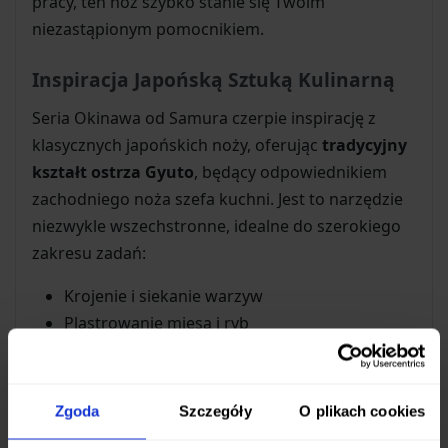
pracy, ten nóż szybko stanie się Twoim
niezastąpionym pomocnikiem.
Inspiracja Japońską Sztuką Kulinarną
Seria Okinawa od Samura czerpie inspirację z
klasycznych japońskich noży, oferując
tradycyjny
kształt ostrza Gyuto
, będący odpowiednikiem
zachodniego noża szefa kuchni. Jest to narzędzie
niezwykle wszechstronne, idealne do szerokiego
zakresu zadań:
Krojenie i siekanie warzyw
Plastrowanie mięsa i ryb
Przygotowywanie składników do sushi
Ogólne prace kuchenne wymagające precyzji
Zgoda
Szczegóły
O plikach cookies
Materiały Najwyższej Jakości