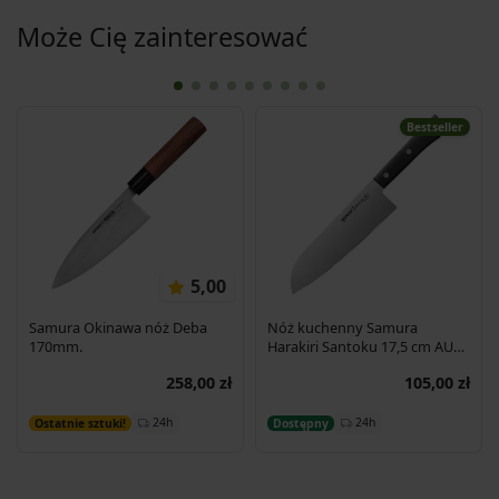
Może Cię zainteresować
Bestseller
5,00
Samura Okinawa nóż Deba
Nóż kuchenny Samura
170mm.
Harakiri Santoku 17,5 cm AUS-
8 58HRC
258,00 zł
105,00 zł
Dodaj do koszyka
Dodaj do koszyka
24h
24h
Ostatnie sztuki!
Dostępny