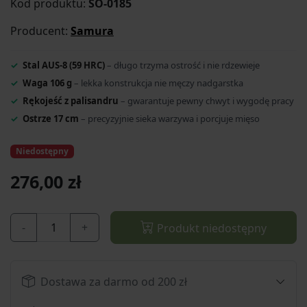
Kod produktu:
SO-0185
Producent:
Samura
Stal AUS-8 (59 HRC)
– długo trzyma ostrość i nie rdzewieje
Waga 106 g
– lekka konstrukcja nie męczy nadgarstka
Rękojeść z palisandru
– gwarantuje pewny chwyt i wygodę pracy
Ostrze 17 cm
– precyzyjnie sieka warzywa i porcjuje mięso
Niedostępny
276,00 zł
-
+
Produkt niedostępny
Dostawa za darmo od 200 zł