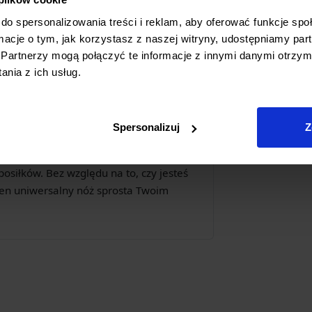
wrowaniu. Ergonomiczna rękojeść
do spersonalizowania treści i reklam, aby oferować funkcje sp
a pewny i komfortowy chwyt,
ormacje o tym, jak korzystasz z naszej witryny, udostępniamy p
i redukując zmęczenie dłoni podczas
Partnerzy mogą połączyć te informacje z innymi danymi otrzym
ż odporny na wilgoć i uszkodzenia
nia z ich usług.
tność rękojeści.
Kuchni
Spersonalizuj
Z
e, które podnosi komfort i efektywność
użyte materiały czynią go niezawodnym
iłków. Bez względu na to, czy jesteś
ten uniwersalny nóż sprosta Twoim