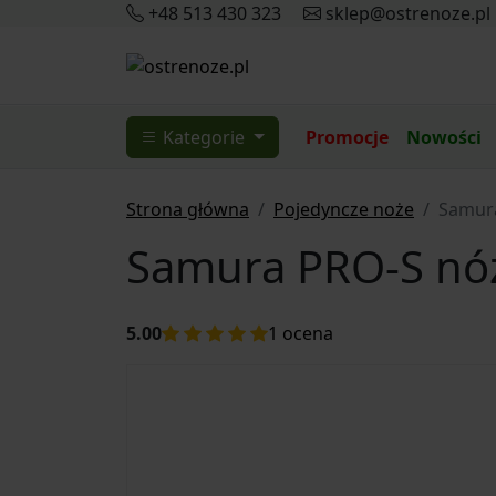
+48 513 430 323
sklep@ostrenoze.pl
Kategorie
Promocje
Nowości
Strona główna
Pojedyncze noże
Samura
Samura PRO-S nó
5.00
1
ocena