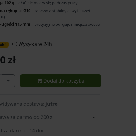
a 102 g
– dłoń nie męczy się podczas pracy
na rękojeść G10
– zapewnia stabilny chwyt nawet
nią
długości 115 mm
– precyzyjnie porcjuje mniejsze owoce
Wysyłka w 24h
uki!
0 zł
+
Dodaj do koszyka
widywana dostawa:
jutro
awa za darmo od 200 zł
t za darmo - 14 dni