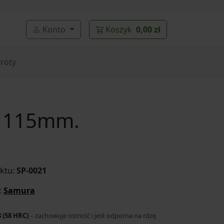
Konto
Koszyk
0,00 zł
roty
y 115mm.
ktu:
SP-0021
:
Samura
8 (58 HRC)
– zachowuje ostrość i jest odporna na rdzę