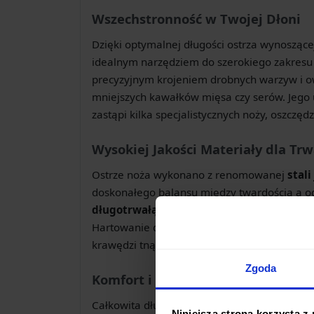
Wszechstronność w Twojej Dłoni
Dzięki optymalnej długości ostrza wynosząc
idealnym narzędziem do szerokiego zakresu z
precyzyjnym krojeniem drobnych warzyw i ow
mniejszych kawałków mięsa czy serów. Jego 
zastąpi kilka specjalistycznych noży, oszczędz
Wysokiej Jakości Materiały dla Trw
Ostrze noża wykonano z renomowanej
stali
doskonałego balansu między twardością a od
długotrwałą ostrość
i jest stosunkowo łat
Hartowanie do poziomu
58 HRC
gwarantuje 
krawędzi tnącej, nawet przy intensywnym uż
Zgoda
Komfort i Ergonomia Użytkowania
Całkowita długość noża wynosząca
233 mm
Niniejsza strona korzysta z