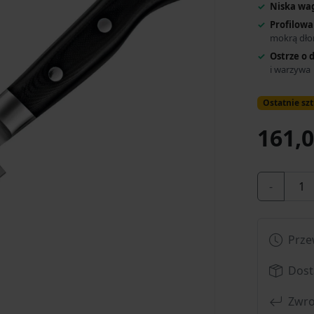
Niska wag
Profilowa
mokrą dło
Ostrze o 
i warzywa
Ostatnie szt
161,0
-
Prze
Dost
Zwro