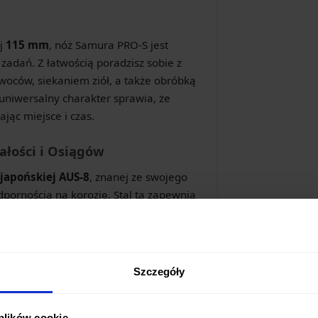
ej
115 mm
, nóż Samura PRO-S jest
adań. Z łatwością poradzisz sobie z
oców, siekaniem ziół, a także obróbką
uniwersalny charakter sprawia, że
ając miejsce i czas.
ałości i Osiągów
 japońskiej AUS-8
, znanej ze swojego
pornością na korozję. Stal ta zapewnia
wa do ponownego naostrzenia.
odpowiednią wytrzymałość i stabilność
ytkowaniu.
Szczegóły
oraz niska waga
102 g
sprawiają, że nóż
 plików cookie