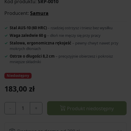
Kod produktu:
SRP-0010
Producent:
Samura
Stal AUS-10 (60 HRC)
– rzadziej ostrzysz i tniesz bez wysiłku
Waga zaledwie 60 g
– dłoń nie męczy się przy pracy
Stalowa, ergonomiczna rękojeść
– pewny chwyt nawet przy
mokrych dłoniach
Ostrze o długości 8,2 cm
– precyzyjnie obierzesz i pokroisz
mniejsze składniki
Niedostępny
183,00 zł
-
+
Produkt niedostępny