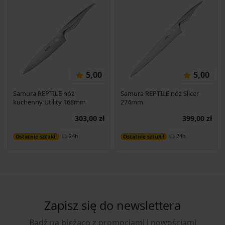
5,00
5,00
Samura REPTILE nóż
Samura REPTILE nóż Slicer
kuchenny Utility 168mm
274mm
303,00 zł
399,00 zł
Dodaj do koszyka
Dodaj do koszyka
24h
24h
Ostatnie sztuki!
Ostatnie sztuki!
Zapisz się do newslettera
Bądź na bieżąco z promocjami i nowościami