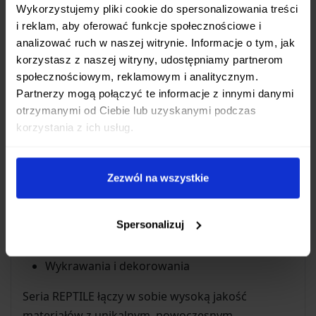
zapewniając pewny chwyt nawet podczas
Wykorzystujemy pliki cookie do spersonalizowania treści
pracy z mokrymi składnikami. Jej
i reklam, aby oferować funkcje społecznościowe i
minimalistyczny design z charakterystycznym
analizować ruch w naszej witrynie. Informacje o tym, jak
wzorem serii REPTILE dodaje nożowi
korzystasz z naszej witryny, udostępniamy partnerom
nowoczesnego wyglądu.
społecznościowym, reklamowym i analitycznym.
Partnerzy mogą połączyć te informacje z innymi danymi
Idealny do Precyzyjnych Zadań
otrzymanymi od Ciebie lub uzyskanymi podczas
korzystania z ich usług.
Nóż Utility to prawdziwy multitalent. Jego rozmiar i
kształt ostrza sprawiają, że jest on doskonały do:
Zezwól na wszystkie
Obierania warzyw i owoców
Krojenia czosnku, cebuli, ziół
Spersonalizuj
Porcjowania mniejszych kawałków mięsa lub
ryby
Wykrawania i dekorowania
Seria REPTILE łączy w sobie wysoką jakość
materiałów z unikalnym, nowoczesnym