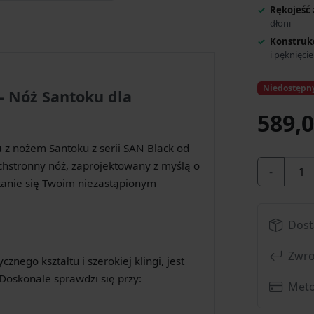
Rękojeść 
dłoni
Konstrukc
i pęknięci
Niedostępn
- Nóż Santoku dla
589,0
a
z nożem Santoku z serii SAN Black od
stronny nóż, zaprojektowany z myślą o
-
stanie się Twoim niezastąpionym
Dost
Zwro
nego kształtu i szerokiej klingi, jest
 Doskonale sprawdzi się przy:
Meto