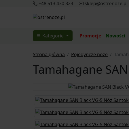
+48 513 430 323
sklep@ostrenoze.pl
Kategorie
Promocje
Nowości
Strona główna
Pojedyncze noże
Tamaha
Tamahagane SAN B