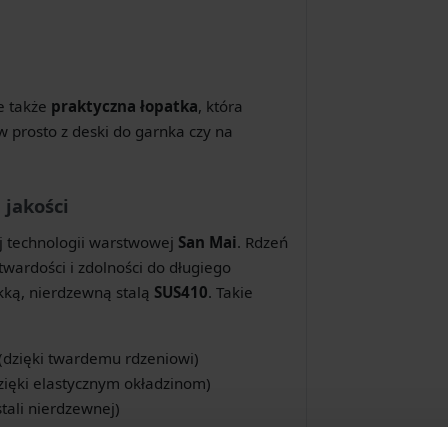
le także
praktyczna łopatka
, która
 prosto z deski do garnka czy na
 jakości
j technologii warstwowej
San Mai
. Rdzeń
 twardości i zdolności do długiego
ękką, nierdzewną stalą
SUS410
. Takie
 (dzięki twardemu rdzeniowi)
zięki elastycznym okładzinom)
stali nierdzewnej)