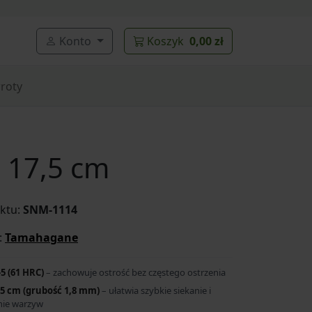
Konto
Koszyk
0,00 zł
roty
 17,5 cm
ktu:
SNM-1114
:
Tamahagane
5 (61 HRC)
– zachowuje ostrość bez częstego ostrzenia
,5 cm (grubość 1,8 mm)
– ułatwia szybkie siekanie i
nie warzyw