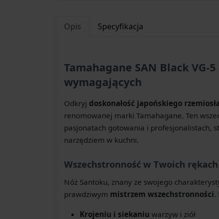
Opis
Specyfikacja
Tamahagane SAN Black VG-5 
wymagających
Odkryj
doskonałość japońskiego rzemiosł
renomowanej marki Tamahagane. Ten wszech
pasjonatach gotowania i profesjonalistach, 
narzędziem w kuchni.
Wszechstronność w Twoich rękach
Nóż Santoku, znany ze swojego charakterystycz
prawdziwym
mistrzem wszechstronności
.
Krojeniu i siekaniu
warzyw i ziół