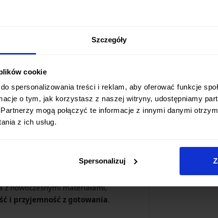
arantuje, że nóż będzie zachowywał
awet przy intensywnym użytkowaniu.
Szczegóły
rancja komfortu i trwałości. Micarta jest
zuje się:
 plików cookie
ie są wilgotne
do spersonalizowania treści i reklam, aby oferować funkcje sp
niczne
ormacje o tym, jak korzystasz z naszej witryny, udostępniamy p
Partnerzy mogą połączyć te informacje z innymi danymi otrzym
ratury
nia z ich usług.
ia elegancki design noża
ż jest
idealny zarówno dla osób
Spersonalizuj
Z
ck VG-5, inwestujesz w narzędzie, które
wa z nowoczesnymi materiałami,
ść i przyjemność z gotowania
.