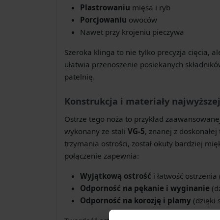
Plastrowaniu
mięsa i ryb
Porcjowaniu
owoców
Nawet przy krojeniu pieczywa
Szeroka klinga to nie tylko precyzja cięcia, a
ułatwia przenoszenie posiekanych składników
patelnię.
Konstrukcja i materiały najwyższej
Ostrze tego noża to przykład zaawansowane
wykonany ze stali
VG-5
, znanej z doskonałej
trzymania ostrości, został okuty bardziej mi
połączenie zapewnia:
Wyjątkową ostrość
i łatwość ostrzenia
Odporność na pękanie i wyginanie
(d
Odporność na korozję i plamy
(dzięki 