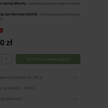
z czarnej Micarty
– gwarantuje pewny chwyt w mokrej
ja San Mai (stal SUS410)
– chroni ostrze przed korozją
em
y
0 zł
+
Produkt niedostępny
awa za darmo od 200 zł
t za darmo - 14 dni
dy płatności