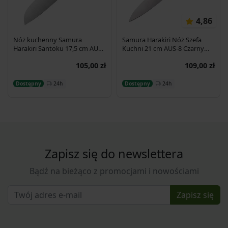
4,86
Nóż kuchenny Samura
Samura Harakiri Nóż Szefa
Harakiri Santoku 17,5 cm AUS-
Kuchni 21 cm AUS-8 Czarny
8 58HRC
SHR-0085B
105,00 zł
109,00 zł
Dodaj do koszyka
Dodaj do koszyka
24h
24h
Dostępny
Dostępny
Zapisz się do newslettera
Bądź na bieżąco z promocjami i nowościami
Zapisz się