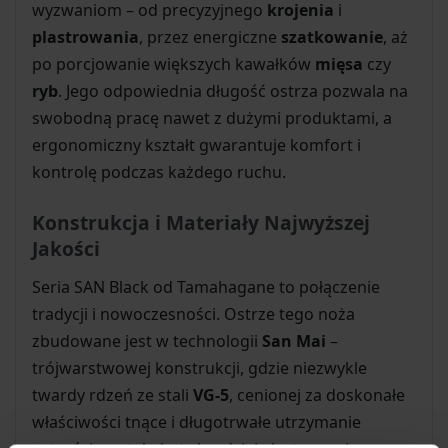
wyzwaniom – od precyzyjnego
krojenia
i
plastrowania
, przez energiczne
szatkowanie
, aż
po porcjowanie większych kawałków
mięsa
czy
ryb
. Jego odpowiednia długość ostrza pozwala na
swobodną pracę nawet z dużymi produktami, a
ergonomiczny kształt gwarantuje komfort i
kontrolę podczas każdego ruchu.
Konstrukcja i Materiały Najwyższej
Jakości
Seria SAN Black od Tamahagane to połączenie
tradycji i nowoczesności. Ostrze tego noża
zbudowane jest w technologii
San Mai
–
trójwarstwowej konstrukcji, gdzie niezwykle
twardy rdzeń ze stali
VG-5
, cenionej za doskonałe
właściwości tnące i długotrwałe utrzymanie