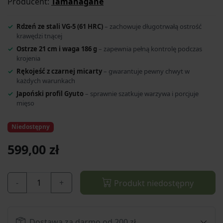
Producent:
Tamahagane
Rdzeń ze stali VG-5 (61 HRC)
– zachowuje długotrwałą ostrość
krawędzi tnącej
Ostrze 21 cm i waga 186 g
– zapewnia pełną kontrolę podczas
krojenia
Rękojeść z czarnej micarty
– gwarantuje pewny chwyt w
każdych warunkach
Japoński profil Gyuto
– sprawnie szatkuje warzywa i porcjuje
mięso
Niedostępny
599,00 zł
-
+
Produkt niedostępny
Dostawa za darmo od 200 zł