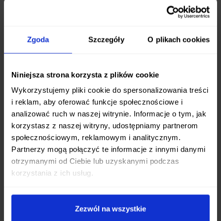
ostrości, został okuty bardziej elastyczną i
odporną na korozję stalą nierdzewną
SUS410
.
Takie połączenie zapewnia nie tylko wyjątkową
ostrość, ale także większą wytrzymałość i
Zgoda
Szczegóły
O plikach cookies
odporność na uszkodzenia mechaniczne.
Twardość ostrza na poziomie
61 +/- 1 HRC
to
Niniejsza strona korzysta z plików cookie
gwarancja, że nóż będzie zachowywał swoją
Wykorzystujemy pliki cookie do spersonalizowania treści
ostrość przez długi czas, minimalizując potrzebę
i reklam, aby oferować funkcje społecznościowe i
analizować ruch w naszej witrynie. Informacje o tym, jak
częstego ostrzenia. Szlif dwustronny symetryczny
korzystasz z naszej witryny, udostępniamy partnerom
ułatwia precyzyjne cięcia zarówno osobom
społecznościowym, reklamowym i analitycznym.
prawo-, jak i leworęcznym.
Partnerzy mogą połączyć te informacje z innymi danymi
otrzymanymi od Ciebie lub uzyskanymi podczas
Komfort i Estetyka
korzystania z ich usług.
Rękojeść wykonana z
czarnej micarty
to synonim
trwałości i wygody. Ten nowoczesny materiał,
Zezwól na wszystkie
będący kompozytem żywicy i tkaniny, jest odporny