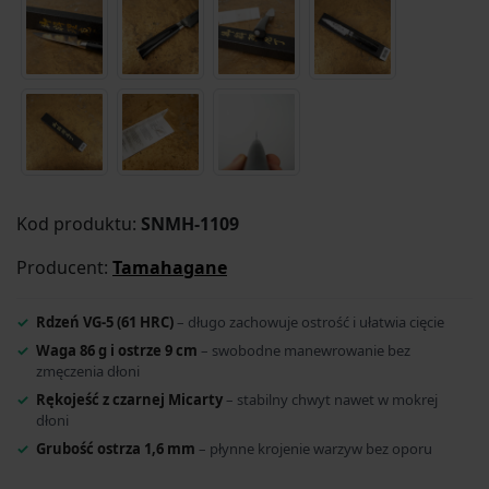
Kod produktu:
SNMH-1109
Producent:
Tamahagane
Rdzeń VG-5 (61 HRC)
– długo zachowuje ostrość i ułatwia cięcie
Waga 86 g i ostrze 9 cm
– swobodne manewrowanie bez
zmęczenia dłoni
Rękojeść z czarnej Micarty
– stabilny chwyt nawet w mokrej
dłoni
Grubość ostrza 1,6 mm
– płynne krojenie warzyw bez oporu