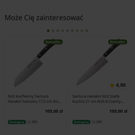
Może Cię zainteresować
Bestseller
Bestseller
4,86
Nóż kuchenny Samura
Samura Harakiri Nóż Szefa
Harakiri Santoku 17,5 cm AUS-
Kuchni 21 cm AUS-8 Czarny
8 58HRC
SHR-0085B
105,00 zł
109,00 zł
Dodaj do koszyka
Dodaj do koszyka
24h
24h
Dostępny
Dostępny