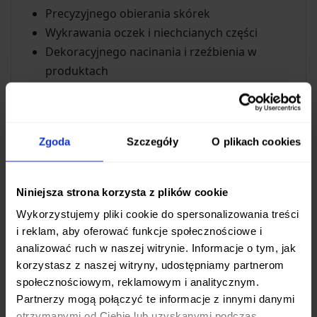
Precyzyjnego obierania skórek
Wykrawania oczek i niechcianych części
Dekoracyjnego nacinania i rzeźbienia w
produktach
Szpikowania i przygotowywania mniejszych
kawałków mięsa czy ryb
Jego
cienkie ostrze i zaostrzony czubek
Zgoda
Szczegóły
O plikach cookies
pozwalają na łatwe manewrowanie nawet w
trudno dostępnych miejscach, zapewniając pełną
Niniejsza strona korzysta z plików cookie
kontrolę nad każdym cięciem.
Wykorzystujemy pliki cookie do spersonalizowania treści
Doskonałe materiały i wykonanie
i reklam, aby oferować funkcje społecznościowe i
analizować ruch w naszej witrynie. Informacje o tym, jak
Ostrze noża wykonano w technologii
San Mai
, z
korzystasz z naszej witryny, udostępniamy partnerom
rdzeniem z wysokiej jakości stali
VG-5
, znanej z
społecznościowym, reklamowym i analitycznym.
doskonałej ostrości i długiego jej utrzymywania.
Partnerzy mogą połączyć te informacje z innymi danymi
Rdzeń ten został okuty bardziej elastyczną i
otrzymanymi od Ciebie lub uzyskanymi podczas