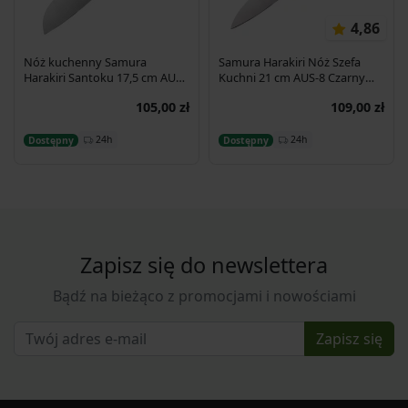
4,86
Nóż kuchenny Samura
Samura Harakiri Nóż Szefa
Harakiri Santoku 17,5 cm AUS-
Kuchni 21 cm AUS-8 Czarny
8 58HRC
SHR-0085B
105,00 zł
109,00 zł
Dodaj do koszyka
Dodaj do koszyka
24h
24h
Dostępny
Dostępny
Zapisz się do newslettera
Bądź na bieżąco z promocjami i nowościami
Zapisz się