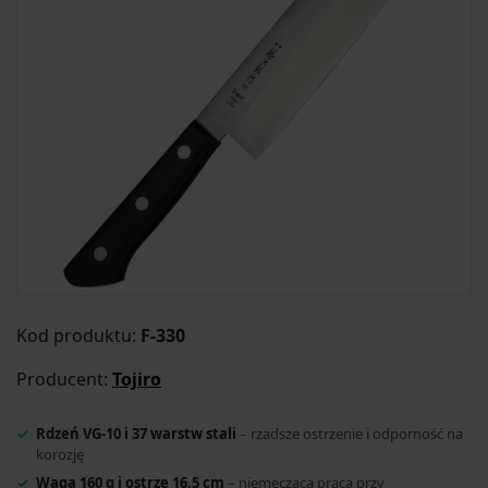
Kod produktu:
F-330
Producent:
Tojiro
Rdzeń VG-10 i 37 warstw stali
– rzadsze ostrzenie i odporność na
korozję
Waga 160 g i ostrze 16,5 cm
– niemęcząca praca przy