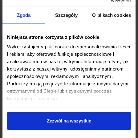
dla trwałości i pięknego wzoru.
Rdzeń VG-10:
Gwarancja niezwykłej ostrości i
Zgoda
Szczegóły
O plikach cookies
łatwości ostrzenia.
Twardość 60 HRC +/- 1:
Optymalny balans
między twardością a odpornością na
Niniejsza strona korzysta z plików cookie
wykruszenia.
Wykorzystujemy pliki cookie do spersonalizowania treści
i reklam, aby oferować funkcje społecznościowe i
Ergonomia i Użyteczność
analizować ruch w naszej witrynie. Informacje o tym, jak
korzystasz z naszej witryny, udostępniamy partnerom
Szeroka klinga noża Nakiri o długości 16,5 cm nie
społecznościowym, reklamowym i analitycznym.
tylko ułatwia krojenie większych warzyw jednym
Partnerzy mogą połączyć te informacje z innymi danymi
płynnym ruchem, ale także pozwala na
szybkie i
otrzymanymi od Ciebie lub uzyskanymi podczas
wygodne przenoszenie posiekanych składników
korzystania z ich usług.
bezpośrednio z deski do naczynia. Cienka, prosta
krawędź tnąca sprawia, że nóż doskonale radzi
Zezwól na wszystkie
sobie nawet z najtwardszymi warzywami,
umożliwiając krojenie cienkich, równych plastrów