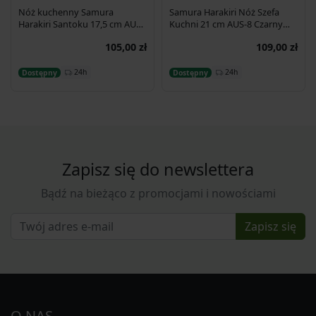
Nóż kuchenny Samura
Samura Harakiri Nóż Szefa
Harakiri Santoku 17,5 cm AUS-
Kuchni 21 cm AUS-8 Czarny
8 58HRC
SHR-0085B
105,00 zł
109,00 zł
Dodaj do koszyka
Dodaj do koszyka
24h
24h
Dostępny
Dostępny
Zapisz się do newslettera
Bądź na bieżąco z promocjami i nowościami
Zapisz się
O NAS