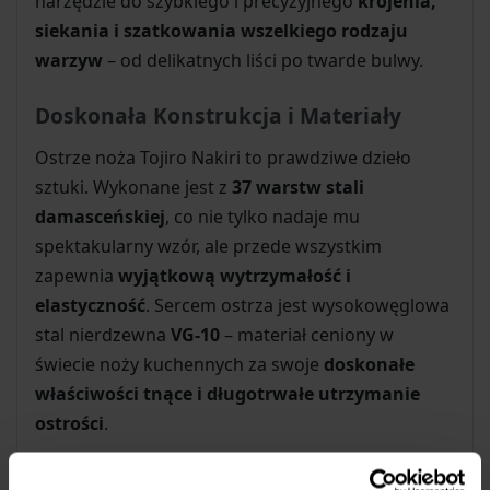
narzędzie do szybkiego i precyzyjnego
krojenia,
siekania i szatkowania wszelkiego rodzaju
warzyw
– od delikatnych liści po twarde bulwy.
Doskonała Konstrukcja i Materiały
Ostrze noża Tojiro Nakiri to prawdziwe dzieło
sztuki. Wykonane jest z
37 warstw stali
damasceńskiej
, co nie tylko nadaje mu
spektakularny wzór, ale przede wszystkim
zapewnia
wyjątkową wytrzymałość i
elastyczność
. Sercem ostrza jest wysokowęglowa
stal nierdzewna
VG-10
– materiał ceniony w
świecie noży kuchennych za swoje
doskonałe
właściwości tnące i długotrwałe utrzymanie
ostrości
.
Wielowarstwowa struktura:
37 warstw stali