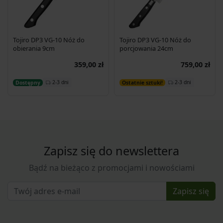
Tojiro DP3 VG-10 Nóż do
Tojiro DP3 VG-10 Nóż do
obierania 9cm
porcjowania 24cm
359,00 zł
759,00 zł
Dodaj do koszyka
Dodaj do koszyka
2-3 dni
2-3 dni
Dostępny
Ostatnie sztuki!
Zapisz się do newslettera
Bądź na bieżąco z promocjami i nowościami
Zapisz się