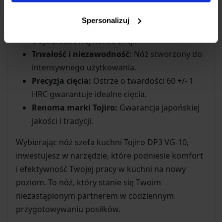
Uniwersalne zastosowanie:
Jeden nóż do
większości zadań w kuchni.
Spersonalizuj
Najwyższa jakość materiałów:
Stal VG-10 w
trójwarstwowej konstrukcji.
Trwałość i niezawodność:
Nóż stworzony do
intensywnego użytkowania.
Precyzja cięcia:
Ostrze o twardości 60 +/- 1
HRC gwarantuje idealne cięcia.
Renoma marki Tojiro:
Gwarancja japońskiej
jakości i tradycji.
Wybierając nóż szefa kuchni Tojiro DP3 VG-10,
inwestujesz w narzędzie, które podniesie komfort
i efektywność Twojej pracy w kuchni na nowy
poziom. To nóż, który stanie się Twoim
niezastąpionym partnerem w codziennym
przygotowywaniu posiłków.