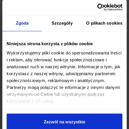
elastyczność i odporność ostrza na pęknięcia, a
jednocześnie ułatwia proces ostrzenia.
Ergonomia i Komfort Użycia
Zgoda
Szczegóły
O plikach cookies
Nóż szefa Tojiro DP3 został zaprojektowany z
myślą o komforcie nawet podczas długotrwałej
Niniejsza strona korzysta z plików cookie
pracy w kuchni. Odpowiednie wyprofilowanie
Wykorzystujemy pliki cookie do spersonalizowania treści
ostrza i optymalna waga (około 170 g) zapewniają
i reklam, aby oferować funkcje społecznościowe i
doskonałe wyważenie i swobodę ruchów
.
analizować ruch w naszej witrynie. Informacje o tym, jak
Długość ostrza 18 cm jest idealnym kompromisem
korzystasz z naszej witryny, udostępniamy partnerom
– wystarczająco długa do pracy z dużymi
społecznościowym, reklamowym i analitycznym.
Partnerzy mogą połączyć te informacje z innymi danymi
produktami, a jednocześnie na tyle poręczna, by
otrzymanymi od Ciebie lub uzyskanymi podczas
zachować pełną kontrolę podczas drobniejszych
korzystania z ich usług.
prac.
Dlaczego Tojiro DP3?
Zezwól na wszystkie