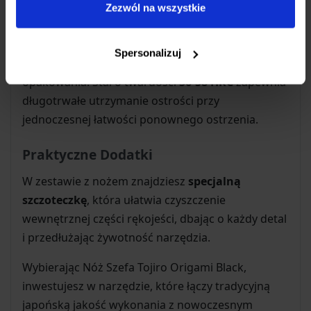
Zezwól na wszystkie
Ostrość Prosto z Japonii
Nóż opuszcza fabrykę z
ostrzem ostrym jak
Spersonalizuj
brzytwa
, gotowym do pracy od razu po wyjęciu z
opakowania. Stal o twardości
56-58 HRC
zapewnia
długotrwałe utrzymanie ostrości przy
jednoczesnej łatwości ponownego ostrzenia.
Praktyczne Dodatki
W zestawie z nożem znajdziesz
specjalną
szczoteczkę
, która ułatwia czyszczenie
wewnętrznej części rękojeści, dbając o każdy detal
i przedłużając żywotność narzędzia.
Wybierając Nóż Szefa Tojiro Origami Black,
inwestujesz w narzędzie, które łączy tradycyjną
japońską jakość wykonania z nowoczesnym