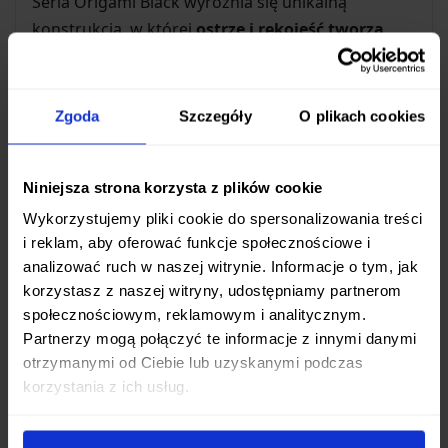
Seria Origami Black wyróżnia się unikalną
konstrukcją, w której
ostrze i rękojeść tworzą
jednolitą całość
, wykonaną z wysokiej jakości
stali nierdzewnej molibdenowo-wanadowej
. To
rozwiązanie nie tylko nadaje nożowi nowoczesny,
Zgoda
Szczegóły
O plikach cookies
minimalistyczny wygląd inspirowany sztuką
origami, ale także przynosi wymierne korzyści:
Niniejsza strona korzysta z plików cookie
Niesamowita wytrzymałość
– jednolita
Wykorzystujemy pliki cookie do spersonalizowania treści
konstrukcja eliminuje słabe punkty.
i reklam, aby oferować funkcje społecznościowe i
Łatwość w pielęgnacji
– brak łączeń i szczelin
analizować ruch w naszej witrynie. Informacje o tym, jak
ułatwia czyszczenie i zapobiega gromadzeniu
korzystasz z naszej witryny, udostępniamy partnerom
się resztek jedzenia.
społecznościowym, reklamowym i analitycznym.
Partnerzy mogą połączyć te informacje z innymi danymi
Wysoki poziom higieny
– gładka
otrzymanymi od Ciebie lub uzyskanymi podczas
powierzchnia minimalizuje ryzyko rozwoju
korzystania z ich usług.
bakterii, co jest kluczowe w przygotowywaniu
żywności.