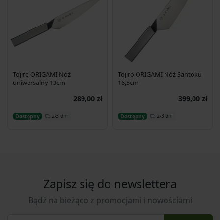
Tojiro ORIGAMI Nóż
Tojiro ORIGAMI Nóż Santoku
uniwersalny 13cm
16,5cm
289,00 zł
399,00 zł
Dodaj do koszyka
Dodaj do koszyka
2-3 dni
2-3 dni
Dostępny
Dostępny
Zapisz się do newslettera
Bądź na bieżąco z promocjami i nowościami