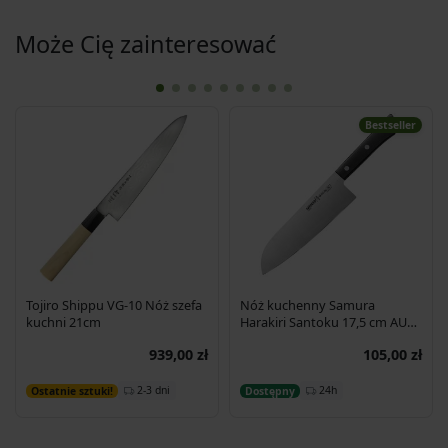
Może Cię zainteresować
Bestseller
Tojiro Shippu VG-10 Nóż szefa
Nóż kuchenny Samura
kuchni 21cm
Harakiri Santoku 17,5 cm AUS-
8 58HRC
939,00 zł
105,00 zł
Dodaj do koszyka
Dodaj do koszyka
2-3 dni
24h
Ostatnie sztuki!
Dostępny