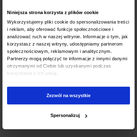
warzyw i owoców.
Niniejsza strona korzysta z plików cookie
Szybkiego i wygodnego obierania
małych i
okrągłych produktów.
Wykorzystujemy pliki cookie do spersonalizowania treści
i reklam, aby oferować funkcje społecznościowe i
Wysokiej Jakości Materiały i Ergonomia
analizować ruch w naszej witrynie. Informacje o tym, jak
korzystasz z naszej witryny, udostępniamy partnerom
Ostrze zostało wykonane z
63-warstwowej stali
z
społecznościowym, reklamowym i analitycznym.
rdzeniem z legendarnej stali
VG-10
, co zapewnia
Partnerzy mogą połączyć te informacje z innymi danymi
nie tylko wyjątkową ostrość i długotrwałe
otrzymanymi od Ciebie lub uzyskanymi podczas
korzystania z ich usług.
trzymanie krawędzi tnącej (twardość 60 HRC +/- 1),
ale także piękny, damasceński wzór na
powierzchni. Lekka rękojeść w ergonomicznym
Zezwól na wszystkie
kształcie litery D doskonale leży w dłoni,
umożliwiając
wiele różnych chwytów
i
minimalizując zmęczenie nawet podczas
Spersonalizuj
długotrwałej pracy.