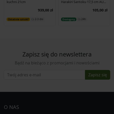
kuchni 21cm
Harakiri Santoku 17,5 cm AUS-
8 58HRC
939,00 zł
105,00 zł
Dodaj do koszyka
Dodaj do koszyka
2-3 dni
24h
Ostatnie sztuki!
Dostępny
Zapisz się do newslettera
Bądź na bieżąco z promocjami i nowościami
Zapisz się
O NAS