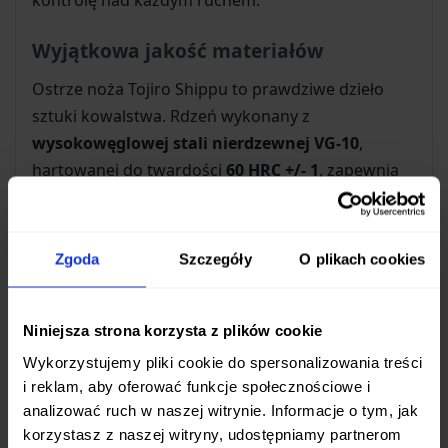
Wyjątkowa jakość materiałów
Ostrze noża Tojiro Shippu to prawdziwe dzieło
sztuki kowalstwa. Rdzeń wykonany z
wysokowęglowej stali nierdzewnej VG-10
,
hartowanej do twardości
60 HRC +/- 1
, zapewnia
długotrwałe utrzymanie krawędzi tnącej i
doskonałą odporność na korozję. Otaczające go
63 warstwy stali damasceńskiej nie tylko dodają
Zgoda
Szczegóły
O plikach cookies
nożowi spektakularnego wyglądu z unikalnym
wzorem, ale także zwiększają jego wytrzymałość i
elastyczność.
Niniejsza strona korzysta z plików cookie
Wykorzystujemy pliki cookie do spersonalizowania treści
Komfort i ergonomia
i reklam, aby oferować funkcje społecznościowe i
analizować ruch w naszej witrynie. Informacje o tym, jak
Rękojeść noża została zaprojektowana w
korzystasz z naszej witryny, udostępniamy partnerom
tradycyjnym japońskim
kształcie litery D
,