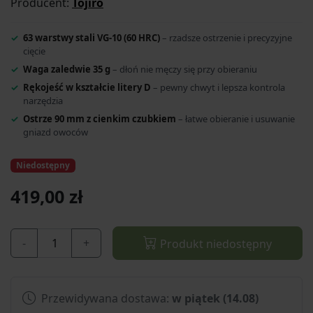
Producent:
Tojiro
63 warstwy stali VG-10 (60 HRC)
– rzadsze ostrzenie i precyzyjne
cięcie
Waga zaledwie 35 g
– dłoń nie męczy się przy obieraniu
Rękojeść w kształcie litery D
– pewny chwyt i lepsza kontrola
narzędzia
Ostrze 90 mm z cienkim czubkiem
– łatwe obieranie i usuwanie
gniazd owoców
Niedostępny
419,00 zł
-
+
Produkt niedostępny
Przewidywana dostawa:
w piątek (14.08)