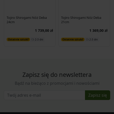
Tojiro Shirogami Nóż Deba
Tojiro Shirogami Nóż Deba
24cm
21cm
1 739,00 zł
1 369,00 zł
Dodaj do koszyka
Dodaj do koszyka
2-3 dni
2-3 dni
Ostatnie sztuki!
Ostatnie sztuki!
Zapisz się do newslettera
Bądź na bieżąco z promocjami i nowościami
Zapisz się