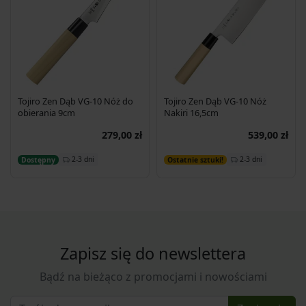
Tojiro Zen Dąb VG-10 Nóż do
Tojiro Zen Dąb VG-10 Nóż
obierania 9cm
Nakiri 16,5cm
279,00 zł
539,00 zł
Dodaj do koszyka
Dodaj do koszyka
2-3 dni
2-3 dni
Dostępny
Ostatnie sztuki!
Zapisz się do newslettera
Bądź na bieżąco z promocjami i nowościami