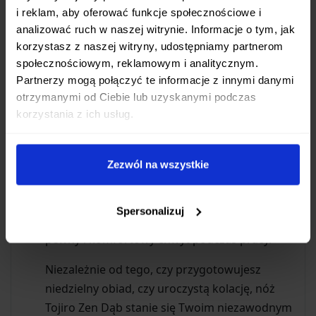
i reklam, aby oferować funkcje społecznościowe i
Nóż Tojiro Zen Dąb to harmonijne połączenie
analizować ruch w naszej witrynie. Informacje o tym, jak
japońskiego rzemiosła z wysokiej jakości
korzystasz z naszej witryny, udostępniamy partnerom
materiałami:
społecznościowym, reklamowym i analitycznym.
Partnerzy mogą połączyć te informacje z innymi danymi
Ostrze wykonane jest z
trójwarstwowego
otrzymanymi od Ciebie lub uzyskanymi podczas
laminatu
, którego serce stanowi legendarna
korzystania z ich usług.
japońska stal
VG-10
.
Stal VG-10 znana jest ze swojej
wyjątkowej
twardości i długotrwałej ostrości
, a także
Zezwól na wszystkie
doskonałej odporności na korozję.
Rękojeść z naturalnego
drewna dębowego
Spersonalizuj
nie tylko pięknie wygląda, ale także zapewnia
pewny i komfortowy chwyt podczas pracy.
Niezależnie od tego, czy przygotowujesz
niedzielny obiad, czy uroczystą kolację, nóż
Tojiro Zen Dąb stanie się Twoim niezawodnym