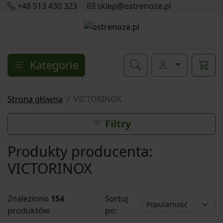
+48 513 430 323
sklep@ostrenoze.pl
Kategorie
Strona główna
VICTORINOX
Filtry
Produkty producenta:
VICTORINOX
Znaleziono
154
Sortuj
produktów
po: