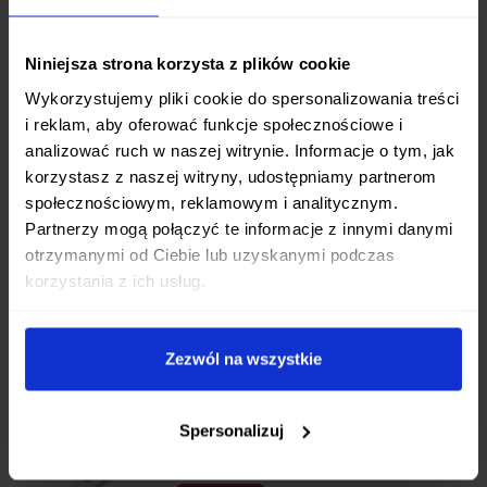
Fibrox
135,00 zł
Niniejsza strona korzysta z plików cookie
Niedostępny
Wykorzystujemy pliki cookie do spersonalizowania treści
Niedostępny
i reklam, aby oferować funkcje społecznościowe i
analizować ruch w naszej witrynie. Informacje o tym, jak
korzystasz z naszej witryny, udostępniamy partnerom
Victorinox nóż rzeźniczy 18cm
społecznościowym, reklamowym i analitycznym.
Fibrox
Partnerzy mogą połączyć te informacje z innymi danymi
117,00 zł
otrzymanymi od Ciebie lub uzyskanymi podczas
korzystania z ich usług.
Niedostępny
Niedostępny
Zezwól na wszystkie
Victorinox Fibrox nóż kuchenny
uniwersalny 19cm
Spersonalizuj
119,00 zł