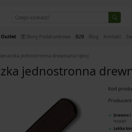
Outlet
Bony Podarunkowe
B2B
Blog
Kontakt
Zw
bieraczka jednostronna drewniana rękoj
czka jednostronna drewn
Kod produ
Producent
Drewno i 
wygląd
Lekka kon