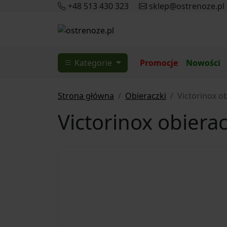
+48 513 430 323
sklep@ostrenoze.pl
Kategorie
Promocje
Nowości
Strona główna
Obieraczki
Victorinox o
Victorinox obiera