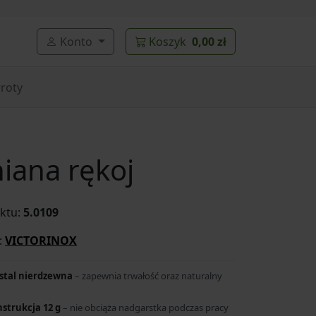
Konto
Koszyk
0,00 zł
roty
iana rękoj
ktu:
5.0109
:
VICTORINOX
stal nierdzewna
– zapewnia trwałość oraz naturalny
strukcja 12 g
– nie obciąża nadgarstka podczas pracy