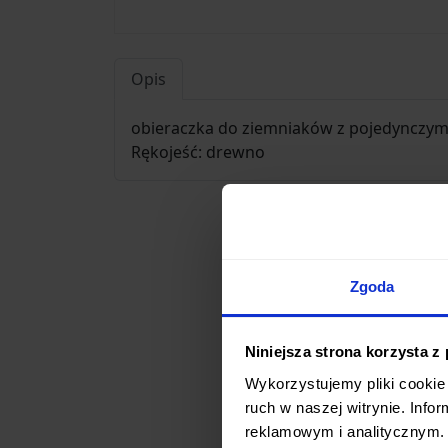
Opis
obieraczka do ziemniaków z pojedynczym
Rękojeść: drewno
Zgoda
Niniejsza strona korzysta z
Wykorzystujemy pliki cookie 
ruch w naszej witrynie. Inf
reklamowym i analitycznym. 