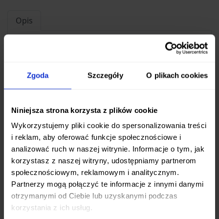
Opis
Obieraczka z metalowym ostrzem
zamontowanym pod kątem ułatwiającym
obieranie.
Zgoda
Szczegóły
O plikach cookies
Niniejsza strona korzysta z plików cookie
Ten produkt nie ma jeszcze opinii.
Wykorzystujemy pliki cookie do spersonalizowania treści
i reklam, aby oferować funkcje społecznościowe i
Dodaj pierwszą opinię
analizować ruch w naszej witrynie. Informacje o tym, jak
korzystasz z naszej witryny, udostępniamy partnerom
społecznościowym, reklamowym i analitycznym.
Partnerzy mogą połączyć te informacje z innymi danymi
otrzymanymi od Ciebie lub uzyskanymi podczas
Może Cię zainteresować
korzystania z ich usług.