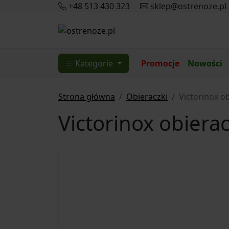
+48 513 430 323
sklep@ostrenoze.pl
Kategorie
Promocje
Nowości
Strona główna
Obieraczki
Victorinox o
Victorinox obiera