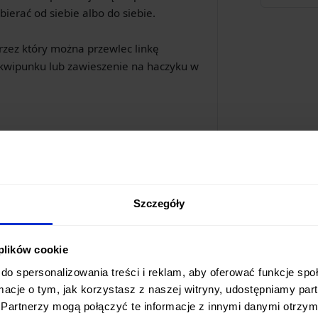
ierać od siebie albo do siebie.
przez który można przewlec linkę
kwipunku lub zawieszenie na haczyku w
Szczegóły
 plików cookie
do spersonalizowania treści i reklam, aby oferować funkcje sp
ormacje o tym, jak korzystasz z naszej witryny, udostępniamy p
Partnerzy mogą połączyć te informacje z innymi danymi otrzym