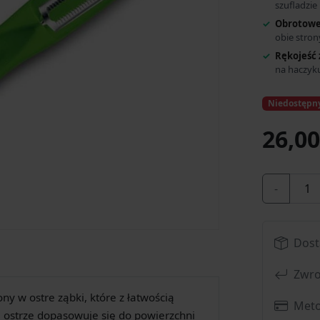
szufladzie
Obrotowe
obie stron
Rękojeść 
na haczyk
Niedostępn
26,00
-
Dost
Zwro
y w ostre ząbki, które z łatwością
Meto
 ostrze dopasowuje się do powierzchni