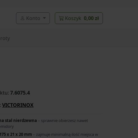
Konto
Koszyk
0,00 zł
roty
ktu:
7.6075.4
:
VICTORINOX
a stal nierdzewna
– sprawnie obierzesz nawet
omidory
75 x 21 x 20 mm
– zajmuje minimalną ilość miejsca w