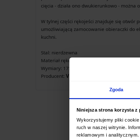
cięcia - działa ono dwukierunkowo - można ob
W tylnej części rękojeści znajduje się otwór 
umożliwiającą zamocowanie obieraczki do e
kuchni.
Stal: nierdzewna
Materiał rękojeści: tworzywo sztuczne
Wymiary: 175 x 21 x 20 mm
Producent:
Victorinox, Szwajcaria
Zgoda
Niniejsza strona korzysta z
Wykorzystujemy pliki cookie 
ruch w naszej witrynie. Inf
reklamowym i analitycznym. 