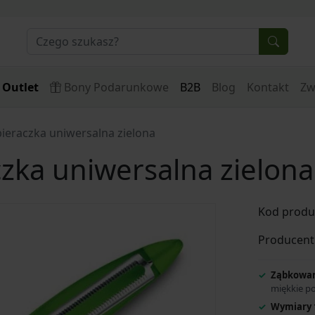
Outlet
Bony Podarunkowe
B2B
Blog
Kontakt
Zw
bieraczka uniwersalna zielona
czka uniwersalna zielona
Kod produ
Producent
Ząbkowan
miękkie p
Wymiary 1