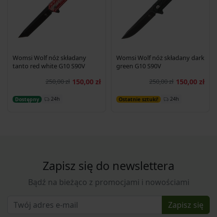
Womsi Wolf nóż składany
Womsi Wolf nóż składany dark
tanto red white G10 S90V
green G10 S90V
250,00 zł
150,00 zł
250,00 zł
150,00 zł
Dodaj do koszyka
Dodaj do koszyka
24h
24h
Dostępny
Ostatnie sztuki!
Zapisz się do newslettera
Bądź na bieżąco z promocjami i nowościami
Zapisz się