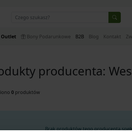
Outlet
Bony Podarunkowe
B2B
Blog
Kontakt
Zw
odukty producenta: Wes
ziono
0
produktów
Brak produktów tego producenta spełni