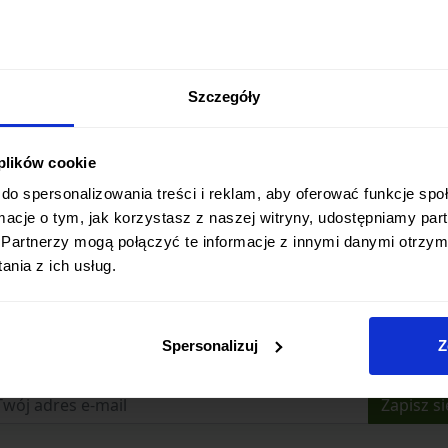
Szczegóły
 plików cookie
do spersonalizowania treści i reklam, aby oferować funkcje sp
ormacje o tym, jak korzystasz z naszej witryny, udostępniamy p
Partnerzy mogą połączyć te informacje z innymi danymi otrzym
nia z ich usług.
Zapisz się do newslettera
Spersonalizuj
Z
Bądź na bieżąco z promocjami i nowościami
Zapisz si