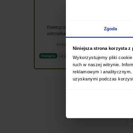
4,73
Elektryczna diamentowa
Zgoda
ostrzałka Taidea TG1031
179,35 zł
211,00 zł
Niniejsza strona korzysta z
24h
Dostępny
Wykorzystujemy pliki cookie 
Dodaj do koszyka
ruch w naszej witrynie. Inf
reklamowym i analitycznym. 
uzyskanymi podczas korzysta