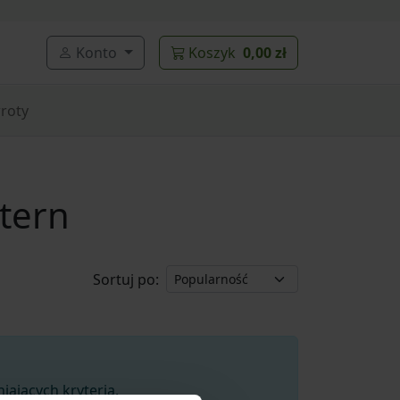
Konto
Koszyk
0,00 zł
roty
tern
Sortuj po:
ających kryteria.