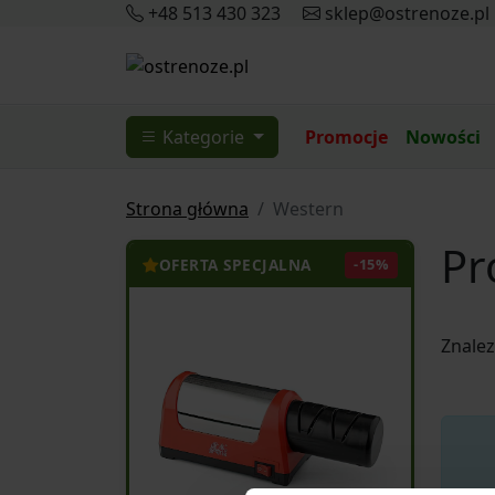
+48 513 430 323
sklep@ostrenoze.pl
Kategorie
Promocje
Nowości
Strona główna
Western
Pr
OFERTA SPECJALNA
-15%
Znale