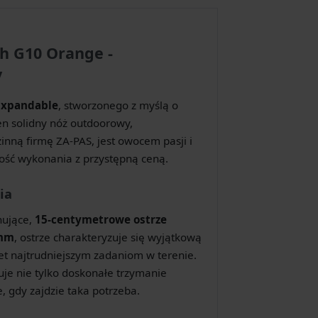
h G10 Orange -
y
Expandable
, stworzonego z myślą o
n solidny nóż outdoorowy,
ną firmę ZA-PAS, jest owocem pasji i
kość wykonania z przystępną ceną.
ia
nujące,
15-centymetrowe ostrze
mm
, ostrze charakteryzuje się wyjątkową
et najtrudniejszym zadaniom w terenie.
je nie tylko doskonałe trzymanie
, gdy zajdzie taka potrzeba.