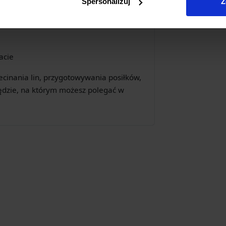
Spersonalizuj
Z
acie
ecinania lin, przygotowywania posiłków,
ędzie, na którym możesz polegać w