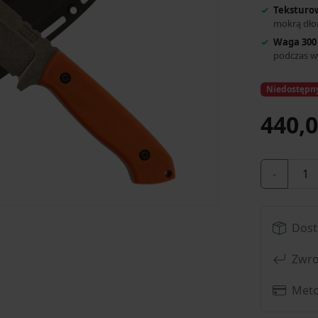
Teksturow
mokrą dło
Waga 300
podczas 
Niedostępn
440,0
-
Dost
Zwro
Meto