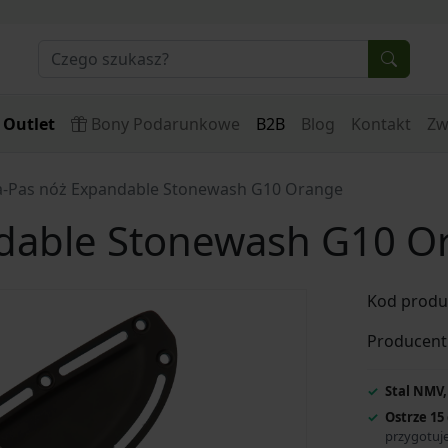
Outlet
Bony Podarunkowe
B2B
Blog
Kontakt
Zw
a-Pas nóż Expandable Stonewash G10 Orange
ndable Stonewash G10 O
Kod produ
Producent
Stal NMV,
Ostrze 15
przygotuje