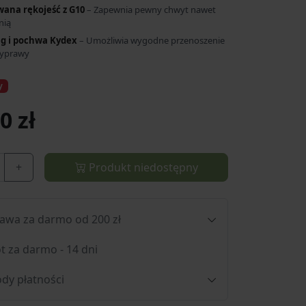
ana rękojeść z G10
– Zapewnia pewny chwyt nawet
nią
 g i pochwa Kydex
– Umożliwia wygodne przenoszenie
wyprawy
y
0 zł
+
Produkt niedostępny
awa za darmo od 200 zł
t za darmo - 14 dni
dy płatności