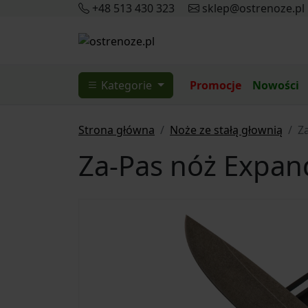
+48 513 430 323
sklep@ostrenoze.pl
Kategorie
Promocje
Nowości
Strona główna
Noże ze stałą głownią
Z
Za-Pas nóż Expa