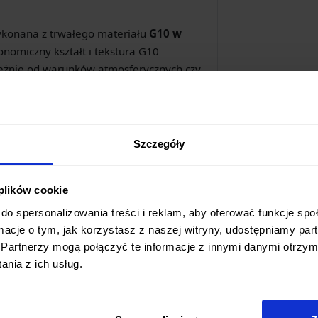
ykonana z trwałego materiału
G10 w
onomiczny kształt i tekstura G10
leżnie od warunków atmosferycznych czy
ponujących wymiarów, nóż waży zaledwie
nia podczas dłuższych wypraw.
Szczegóły
ochwę wykonaną z
kydexu
. Pochwa ta nie
e umożliwia
łatwy i szybki dostęp
, gdy
 plików cookie
ązanie do transportu noża podczas
do spersonalizowania treści i reklam, aby oferować funkcje sp
ormacje o tym, jak korzystasz z naszej witryny, udostępniamy p
Partnerzy mogą połączyć te informacje z innymi danymi otrzym
odnych Zadań
nia z ich usług.
prawdzi się w wielu sytuacjach. Jego
zem podczas: