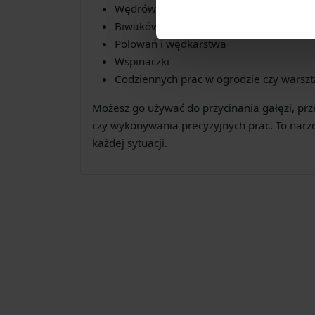
Wędrówek i trekkingu
Biwaków i survivalu
Polowań i wędkarstwa
Wspinaczki
Codziennych prac w ogrodzie czy warszt
Możesz go używać do przycinania gałęzi, prz
czy wykonywania precyzyjnych prac. To narz
każdej sytuacji.