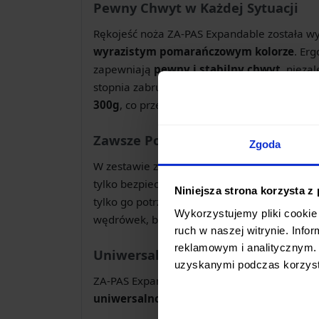
Pewny Chwyt w Każdej Sytuacji
Rękojeść noża ZA-PAS Expandable została w
wyrazistym pomarańczowym kolorze
. Erg
zapewniają
pewny i stabilny chwyt
, nieza
stopnia zabrudzenia dłoni. Mimo swoich im
300g
, co przekłada się na komfort użytkowa
Zawsze Pod Ręką
Zgoda
W zestawie z nożem otrzymujesz solidną p
tylko bezpiecznie przechowuje nóż, ale takż
Niniejsza strona korzysta z
tylko go potrzebujesz. Jest to idealne rozwi
Wykorzystujemy pliki cookie 
wędrówek, biwaków czy wspinaczki.
ruch w naszej witrynie. Inf
reklamowym i analitycznym. 
Uniwersalne Narzędzie do Różnor
uzyskanymi podczas korzysta
ZA-PAS Expandable to nóż, który doskonale s
uniwersalność
czyni go idealnym towarzys