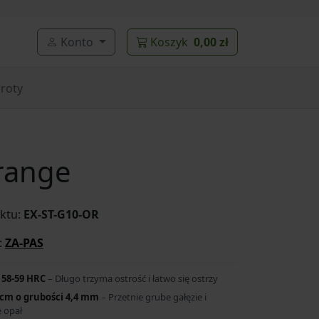
Konto
Koszyk
0,00 zł
roty
range
ktu:
EX-ST-G10-OR
:
ZA-PAS
 58-59 HRC
– Długo trzyma ostrość i łatwo się ostrzy
 cm o grubości 4,4 mm
– Przetnie grube gałęzie i
 opał