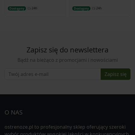
Dodaj do koszyka
Dodaj do koszyka
24h
24h
Dostępny
Dostępny
Zapisz się do newslettera
Bądź na bieżąco z promocjami i nowościami
Zapisz się
O NAS
ostrenoze.pl to profesjonalny sklep oferujący szeroki
wybór produktów wysokiej jakości w konkurencyjnych