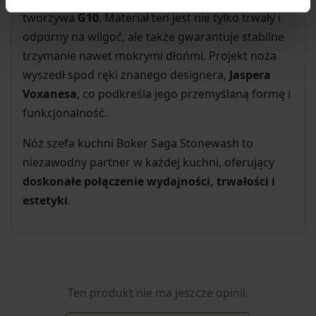
tworzywa
G10
. Materiał ten jest nie tylko trwały i
odporny na wilgoć, ale także gwarantuje stabilne
trzymanie nawet mokrymi dłońmi. Projekt noża
wyszedł spod ręki znanego designera,
Jaspera
Voxanesa
, co podkreśla jego przemyślaną formę i
funkcjonalność.
Nóż szefa kuchni Boker Saga Stonewash to
niezawodny partner w każdej kuchni, oferujący
doskonałe połączenie wydajności, trwałości i
estetyki
.
Ten produkt nie ma jeszcze opinii.