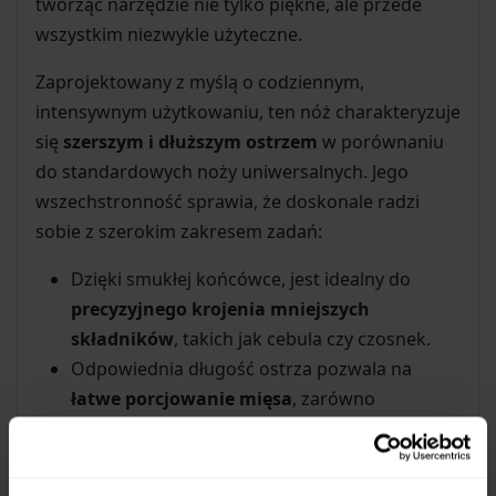
tworząc narzędzie nie tylko piękne, ale przede
wszystkim niezwykle użyteczne.
Zaprojektowany z myślą o codziennym,
intensywnym użytkowaniu, ten nóż charakteryzuje
się
szerszym i dłuższym ostrzem
w porównaniu
do standardowych noży uniwersalnych. Jego
wszechstronność sprawia, że doskonale radzi
sobie z szerokim zakresem zadań:
Dzięki smukłej końcówce, jest idealny do
precyzyjnego krojenia mniejszych
składników
, takich jak cebula czy czosnek.
Odpowiednia długość ostrza pozwala na
łatwe porcjowanie mięsa
, zarówno
surowego, jak i gotowanego.
Bez problemu pokroisz nim
większe warzywa
i owoce
, takie jak kapusta, dynia czy ananas.