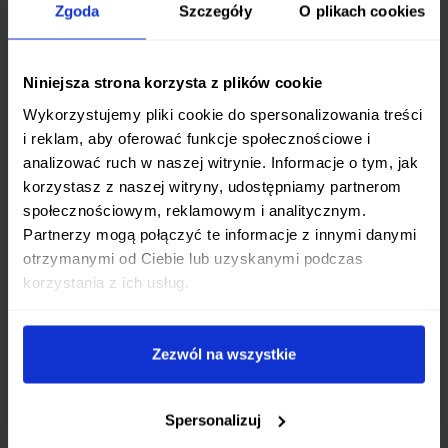
Zgoda
Szczegóły
O plikach cookies
Ostrze noża Saga Stonewash wykonane zostało z
wysokogatunkowej
stali nierdzewnej 440C
,
Niniejsza strona korzysta z plików cookie
znanej ze swojej dobrej odporności na korozję i
Wykorzystujemy pliki cookie do spersonalizowania treści
łatwości ostrzenia. Wykończenie typu
stonewash
i reklam, aby oferować funkcje społecznościowe i
w połączeniu z satynowaniem
nadaje mu
analizować ruch w naszej witrynie. Informacje o tym, jak
unikalny, matowy wygląd, który jednocześnie
korzystasz z naszej witryny, udostępniamy partnerom
maskuje drobne zarysowania powstające podczas
społecznościowym, reklamowym i analitycznym.
pracy.
Partnerzy mogą połączyć te informacje z innymi danymi
otrzymanymi od Ciebie lub uzyskanymi podczas
Kluczem do doskonałych właściwości tnących jest
korzystania z ich usług.
pełny płaski szlif
w połączeniu z
cienką
krawędzią tnącą
. Taka geometria ostrza
minimalizuje opór podczas cięcia, umożliwiając
Zezwól na wszystkie
płynne i precyzyjne ruchy.
Komfort i pewność chwytu zapewnia
Spersonalizuj
ergonomiczna rękojeść wykonana z wytrzymałego