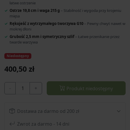
łatwe ostrzenie
Ostrze 19,8 cm i waga 215 g
– Stabilność i wygoda przy krojeniu
mięsa
Rękojeść z wytrzymałego tworzywa G10
– Pewny chwyt nawet w
mokrej dłoni
Grubość 2,5 mm i symetryczny szlif
– Łatwe przenikanie przez
twarde warzywa
Niedostępny
400,50 zł
-
+
Produkt niedostępny
Dostawa za darmo od 200 zł
Zwrot za darmo - 14 dni