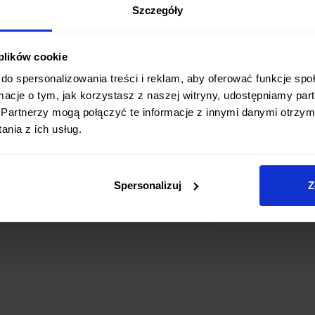
rzypadkowym złożeniem podczas pracy,
Szczegóły
ania
.
kka, a zarazem trwała rękojeść z
 plików cookie
dukuje wagę noża, co przekłada się na
do spersonalizowania treści i reklam, aby oferować funkcje sp
umożliwia
wygodne i dyskretne
ormacje o tym, jak korzystasz z naszej witryny, udostępniamy p
krawędzi kieszeni lub paska.
Partnerzy mogą połączyć te informacje z innymi danymi otrzym
nia z ich usług.
onały wybór dla osób poszukujących
)
o wyróżniającym się wyglądzie. Jego
prawdzi się w różnorodnych
Spersonalizuj
Z
zek po drobne prace precyzyjne.