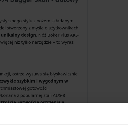
rystycznego stylu z nożem składanym
odel stworzony z myślą o użytkownikach
i unikalny design
. Nóż Boker Plus AKS-
ięcej niż tylko narzędzie – to wyraz
unkcji, ostrze wysuwa się błyskawicznie
ezwykle szybkim i wygodnym w
chmiastowej gotowości.
konana z popularnej stali AUS-8
rością, łatwością ostrzenia a
gger
dodaje nożowi charakteru i
hanizm blokady typu
push button