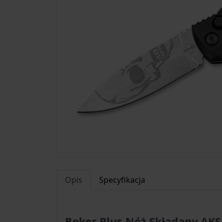
Opis
Specyfikacja
Boker Plus Nóż Składany AKS