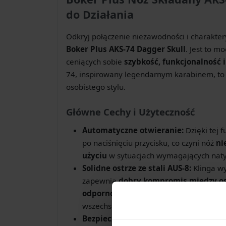
do Działania
Odkryj połączenie niezawodności i charakte
Boker Plus AKS-74 Dagger Skull
. Jest to m
ceniących sobie
szybkość, funkcjonalność 
74, inspirowany legendarnym karabinem, to w
osobistego stylu.
Główne Cechy i Użyteczność
Automatyczne otwieranie:
Dzięki tej f
po naciśnięciu przycisku, co czyni nóż
ni
użyciu
w sytuacjach wymagających naty
Solidne ostrze ze stali AUS-8:
Klinga wy
zapewnia
dobry kompromis między ost
odpornością na korozję
. Profil typu
Da
wszechstronności.
Bezpieczna blokada Push Button:
Mec