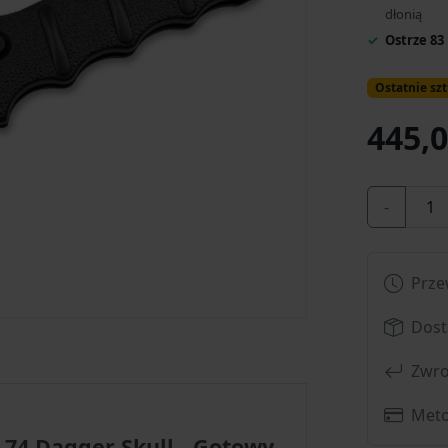
dłonią
Ostrze 8
Ostatnie szt
445,0
-
Prze
Dost
Zwro
Meto
-74 Dagger Skull - Gotowy