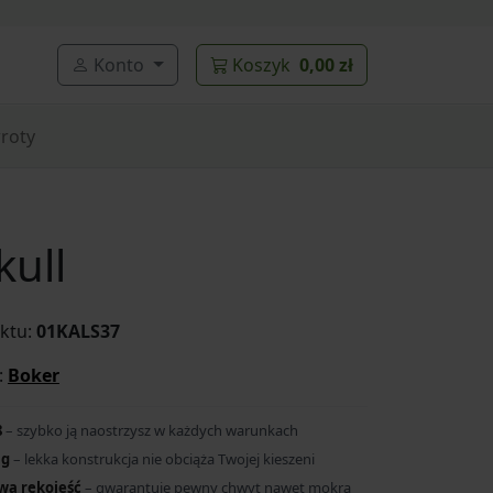
Konto
Koszyk
0,00 zł
roty
kull
ktu:
01KALS37
:
Boker
8
– szybko ją naostrzysz w każdych warunkach
 g
– lekka konstrukcja nie obciąża Twojej kieszeni
wa rękojeść
– gwarantuje pewny chwyt nawet mokrą