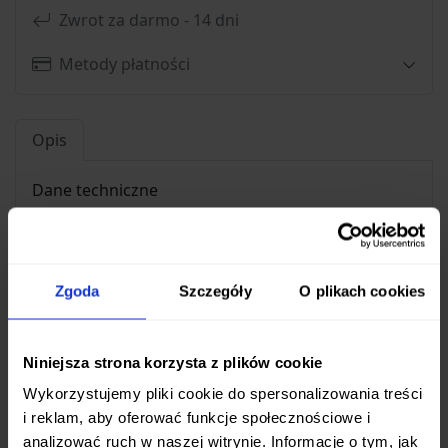
Zwrot za darmo - 14 dni
Metody płatności
Opis
Dane techniczne
Stal klingi: X50CrMoV15
Hartowanie: 58HRC
Długość całkowita: 338 mm
Zgoda
Szczegóły
O plikach cookies
Długość klingi: 217 mm
Grubość klingi: 1.0 -2.8 mm
Niniejsza strona korzysta z plików cookie
Waga: 114 g
Rękojeść: orzech
Wykorzystujemy pliki cookie do spersonalizowania treści
i reklam, aby oferować funkcje społecznościowe i
analizować ruch w naszej witrynie. Informacje o tym, jak