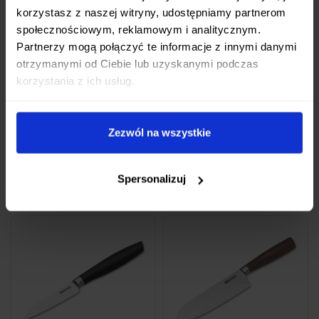
korzystasz z naszej witryny, udostępniamy partnerom
społecznościowym, reklamowym i analitycznym.
Partnerzy mogą połączyć te informacje z innymi danymi
Ten produkt nie ma jeszcze opinii.
otrzymanymi od Ciebie lub uzyskanymi podczas
korzystania z ich usług.
Dodaj pierwszą opinię
Zezwól na wszystkie
Może Cię zainteresować
Spersonalizuj