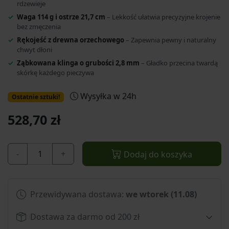
rdzewieje
Waga 114 g i ostrze 21,7 cm
– Lekkość ułatwia precyzyjne krojenie
bez zmęczenia
Rękojeść z drewna orzechowego
– Zapewnia pewny i naturalny
chwyt dłoni
Ząbkowana klinga o grubości 2,8 mm
– Gładko przecina twardą
skórkę każdego pieczywa
Wysyłka w 24h
Ostatnie sztuki!
528,70 zł
-
+
Dodaj do koszyka
Przewidywana dostawa:
we wtorek (11.08)
Dostawa za darmo od 200 zł