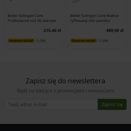
Boker Solingen Core
Boker Solingen Core Walnut
Professional nóż do warzyw
ryflowany nóż santoku
215,40 zł
489,50 zł
Dodaj do koszyka
Dodaj do koszyka
24h
24h
Ostatnie sztuki!
Ostatnie sztuki!
Zapisz się do newslettera
Bądź na bieżąco z promocjami i nowościami
Zapisz się