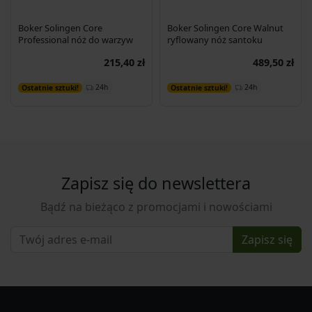
Boker Solingen Core
Boker Solingen Core Walnut
Professional nóż do warzyw
ryflowany nóż santoku
215,40 zł
489,50 zł
Dodaj do koszyka
Dodaj do koszyka
24h
24h
Ostatnie sztuki!
Ostatnie sztuki!
Zapisz się do newslettera
Bądź na bieżąco z promocjami i nowościami
Zapisz się