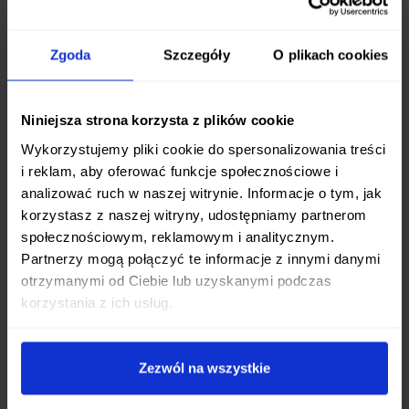
Komfort użytkowania jest równie ważny jak
ostrość ostrza. Rękojeść tego noża wykonana jest
z pięknego, naturalnego
drewna orzechowego
.
Zgoda
Szczegóły
O plikach cookies
Materiał ten nie tylko dodaje nożowi
eleganckiego wyglądu
, ale także zapewnia
Niniejsza strona korzysta z plików cookie
pewny i wygodny chwyt
, nawet podczas
Wykorzystujemy pliki cookie do spersonalizowania treści
długotrwałej pracy. Ergonomiczny kształt rękojeści
i reklam, aby oferować funkcje społecznościowe i
idealnie dopasowuje się do dłoni, minimalizując
analizować ruch w naszej witrynie. Informacje o tym, jak
zmęczenie i zwiększając bezpieczeństwo
korzystasz z naszej witryny, udostępniamy partnerom
użytkowania.
społecznościowym, reklamowym i analitycznym.
Partnerzy mogą połączyć te informacje z innymi danymi
Niezastąpiony Pomocnik w Kuchni
otrzymanymi od Ciebie lub uzyskanymi podczas
korzystania z ich usług.
Nóż do obierania Boker Solingen Core Walnut to
narzędzie, które szybko stanie się Twoim
ulubionym pomocnikiem przy drobnych pracach
Zezwól na wszystkie
kuchennych. Jego precyzja i niewielkie rozmiary
czynią go idealnym do: