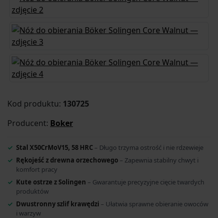
Kod produktu:
130725
Producent:
Boker
Stal X50CrMoV15, 58 HRC
– Długo trzyma ostrość i nie rdzewieje
Rękojeść z drewna orzechowego
– Zapewnia stabilny chwyt i
komfort pracy
Kute ostrze z Solingen
– Gwarantuje precyzyjne cięcie twardych
produktów
Dwustronny szlif krawędzi
– Ułatwia sprawne obieranie owoców
i warzyw