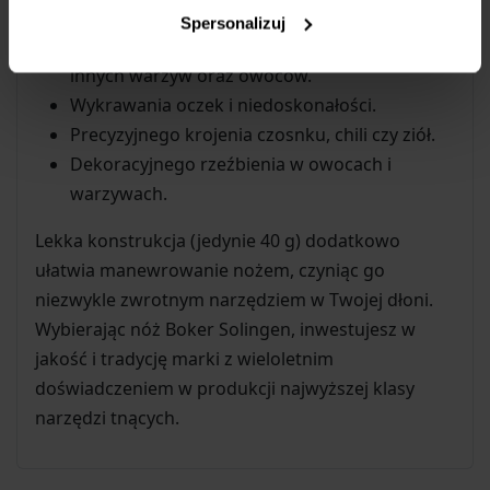
Spersonalizuj
Obierania ziemniaków, marchewek, jabłek i
innych warzyw oraz owoców.
Wykrawania oczek i niedoskonałości.
Precyzyjnego krojenia czosnku, chili czy ziół.
Dekoracyjnego rzeźbienia w owocach i
warzywach.
Lekka konstrukcja (jedynie 40 g) dodatkowo
ułatwia manewrowanie nożem, czyniąc go
niezwykle zwrotnym narzędziem w Twojej dłoni.
Wybierając nóż Boker Solingen, inwestujesz w
jakość i tradycję marki z wieloletnim
doświadczeniem w produkcji najwyższej klasy
narzędzi tnących.