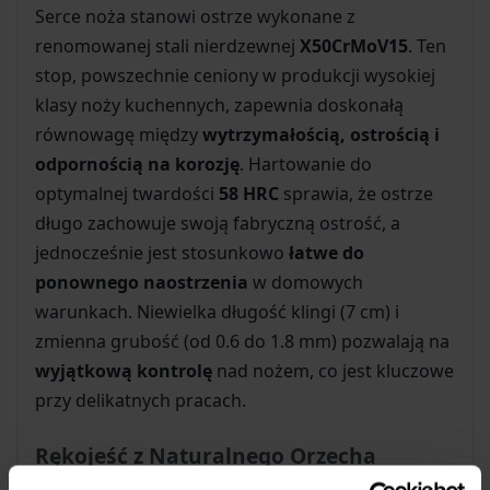
Serce noża stanowi ostrze wykonane z
renomowanej stali nierdzewnej
X50CrMoV15
. Ten
stop, powszechnie ceniony w produkcji wysokiej
klasy noży kuchennych, zapewnia doskonałą
równowagę między
wytrzymałością, ostrością i
odpornością na korozję
. Hartowanie do
optymalnej twardości
58 HRC
sprawia, że ostrze
długo zachowuje swoją fabryczną ostrość, a
jednocześnie jest stosunkowo
łatwe do
ponownego naostrzenia
w domowych
warunkach. Niewielka długość klingi (7 cm) i
zmienna grubość (od 0.6 do 1.8 mm) pozwalają na
wyjątkową kontrolę
nad nożem, co jest kluczowe
przy delikatnych pracach.
Rękojeść z Naturalnego Orzecha