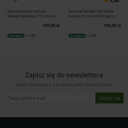
4,86
Nóż kuchenny Samura
Samura Harakiri Nóż Szefa
Harakiri Santoku 17,5 cm AUS-
Kuchni 21 cm AUS-8 Czarny
8 58HRC
SHR-0085B
105,00 zł
109,00 zł
Dodaj do koszyka
Dodaj do koszyka
24h
24h
Dostępny
Dostępny
Zapisz się do newslettera
Bądź na bieżąco z promocjami i nowościami
Zapisz się