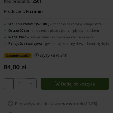
Kod produktu:
2501
Producent:
Fissman
Stal X50CrMoV15 (57 HRC)
– odporna na korozję i długo ostra
Ostrze 20 cm
– tnie cienkie plastry jednym płynnym ruchem
Waga 194 g
– ułatwia stabilne i równe prowadzenie noża
Rękojeść z tworzywa
– gwarantuje stabilny chwyt i kontrolę cięcia
Wysyłka w 24h
Ostatnie sztuki!
84,00 zł
-
+
Dodaj do koszyka
Przewidywana dostawa:
we wtorek (11.08)