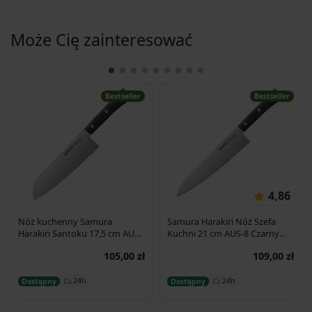
Może Cię zainteresować
Bestseller
Bestseller
4,86
Nóż kuchenny Samura
Samura Harakiri Nóż Szefa
Harakiri Santoku 17,5 cm AUS-
Kuchni 21 cm AUS-8 Czarny
8 58HRC
SHR-0085B
105,00 zł
109,00 zł
Dodaj do koszyka
Dodaj do koszyka
24h
24h
Dostępny
Dostępny