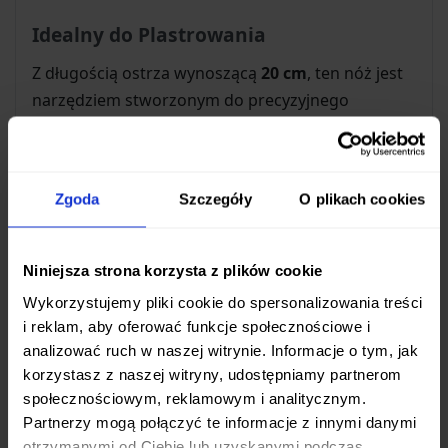
Idealny do Plastrowania
Z długością ostrza wynoszącą
20 cm
, ten nóż jest
narzędziem stworzonym do precyzyjnego
plastrowania. Jego długa i smukła konstrukcja
pozwala na jednorodne cięcie jednym
pociągnięciem, co jest kluczowe przy krojeniu:
Zgoda
Szczegóły
O plikach cookies
Cienkich plastrów
mięsa
Delikatnych kawałków
ryb
Niniejsza strona korzysta z plików cookie
Równych porcji
wędlin i szynki
Wykorzystujemy pliki cookie do spersonalizowania treści
Dużych
warzyw i owoców
i reklam, aby oferować funkcje społecznościowe i
Wyważona budowa noża zapewnia pełną kontrolę
analizować ruch w naszej witrynie. Informacje o tym, jak
nad każdym ruchem, umożliwiając uzyskanie
korzystasz z naszej witryny, udostępniamy partnerom
społecznościowym, reklamowym i analitycznym.
idealnie cienkich i równych plastrów bez wysiłku.
Partnerzy mogą połączyć te informacje z innymi danymi
otrzymanymi od Ciebie lub uzyskanymi podczas