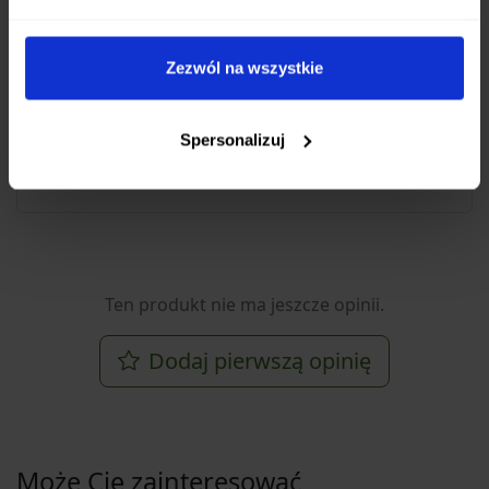
Świeżego i czerstwego pieczywa
Bagietek i bułek
Zezwól na wszystkie
Chlebów o twardej skórce
Ciast i wypieków
Spersonalizuj
Ten produkt nie ma jeszcze opinii.
Dodaj pierwszą opinię
Może Cię zainteresować