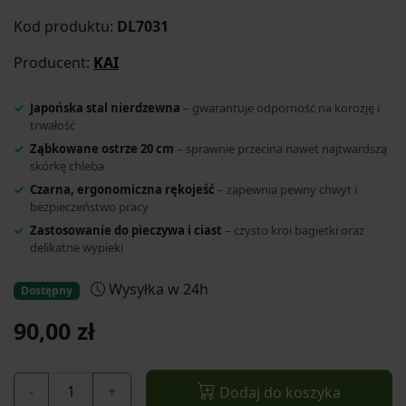
Kod produktu:
DL7031
Producent:
KAI
Japońska stal nierdzewna
– gwarantuje odporność na korozję i
trwałość
Ząbkowane ostrze 20 cm
– sprawnie przecina nawet najtwardszą
skórkę chleba
Czarna, ergonomiczna rękojeść
– zapewnia pewny chwyt i
bezpieczeństwo pracy
Zastosowanie do pieczywa i ciast
– czysto kroi bagietki oraz
delikatne wypieki
Wysyłka w 24h
Dostępny
90,00 zł
-
+
Dodaj do koszyka