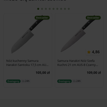
Bestseller
Bestseller
4,86
Nóż kuchenny Samura
Samura Harakiri Nóż Szefa
Harakiri Santoku 17,5 cm AUS-
Kuchni 21 cm AUS-8 Czarny
8 58HRC
SHR-0085B
105,00 zł
109,00 zł
Dodaj do koszyka
Dodaj do koszyka
24h
24h
Dostępny
Dostępny