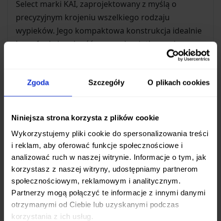
Select marki KAI, zaprojektowany z myślą o
precyzyjnym krojeniu wszelkiego rodzaju
wypieków. Jego kompaktowa konstrukcja idealnie
łączy funkcjonalność z wygodą użytkowania.
Kluczowe cechy
Zgoda
Szczegóły
O plikach cookies
Ząbkowane ostrze ze stali nierdzewnej
Ergonomiczna rękojeść zapewniająca pewny
chwyt
Niniejsza strona korzysta z plików cookie
Kompaktowe wymiary ułatwiające
Wykorzystujemy pliki cookie do spersonalizowania treści
przechowywanie
i reklam, aby oferować funkcje społecznościowe i
Idealne wyważenie poprawiające kontrolę
analizować ruch w naszej witrynie. Informacje o tym, jak
podczas krojenia
korzystasz z naszej witryny, udostępniamy partnerom
społecznościowym, reklamowym i analitycznym.
Zastosowanie
Partnerzy mogą połączyć te informacje z innymi danymi
otrzymanymi od Ciebie lub uzyskanymi podczas
Nóż doskonale sprawdza się przy krojeniu:
korzystania z ich usług.