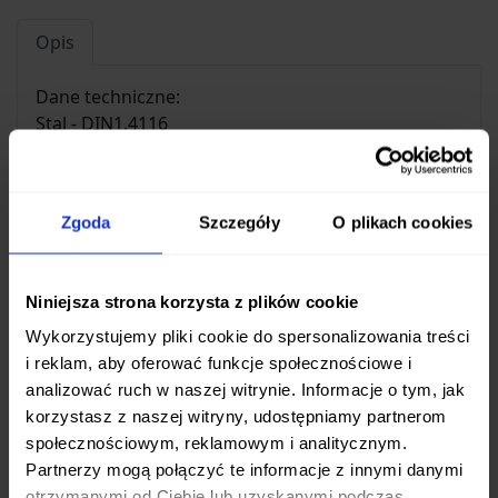
Opis
Dane techniczne:
Stal - DIN1.4116
Hartowanie - 56 HRC
Długość ostrza 1 noża- 21mm
Długość ostrza 2 noża- 150mm
Zgoda
Szczegóły
O plikach cookies
Długość ostrza 3 noża- 90 mm
Osłona na ostrze- tak
Niniejsza strona korzysta z plików cookie
Wykorzystujemy pliki cookie do spersonalizowania treści
i reklam, aby oferować funkcje społecznościowe i
Ten produkt nie ma jeszcze opinii.
analizować ruch w naszej witrynie. Informacje o tym, jak
korzystasz z naszej witryny, udostępniamy partnerom
Dodaj pierwszą opinię
społecznościowym, reklamowym i analitycznym.
Partnerzy mogą połączyć te informacje z innymi danymi
otrzymanymi od Ciebie lub uzyskanymi podczas