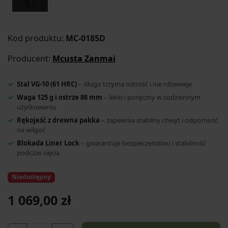
Kod produktu:
MC-0185D
Producent:
Mcusta Zanmai
Stal VG-10 (61 HRC)
– długo trzyma ostrość i nie rdzewieje
Waga 125 g i ostrze 86 mm
– lekki i poręczny w codziennym
użytkowaniu
Rękojeść z drewna pakka
– zapewnia stabilny chwyt i odporność
na wilgoć
Blokada Liner Lock
– gwarantuje bezpieczeństwo i stabilność
podczas cięcia
Niedostępny
1 069,00 zł