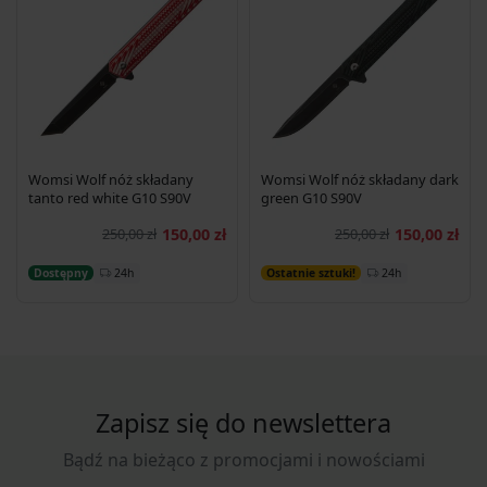
Womsi Wolf nóż składany
Womsi Wolf nóż składany dark
tanto red white G10 S90V
green G10 S90V
250,00 zł
150,00 zł
250,00 zł
150,00 zł
Dodaj do koszyka
Dodaj do koszyka
24h
24h
Dostępny
Ostatnie sztuki!
Zapisz się do newslettera
Bądź na bieżąco z promocjami i nowościami