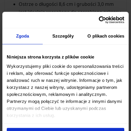
Ostrze o długości 8,6 cm i grubości 3,0 mm
jest idealnie wyważone do szerokiego zakresu
zadań, od precyzyjnego cięcia po lżejsze prace
użytkowe.
Zgoda
Szczegóły
O plikach cookies
Komfortowa Rękojeść
Rękojeść wykonana z
białej Micarty
zapewnia
Niniejsza strona korzysta z plików cookie
pewny i komfortowy chwyt w każdych warunkach.
Wykorzystujemy pliki cookie do spersonalizowania treści
Ten trwały i estetyczny materiał jest odporny na
i reklam, aby oferować funkcje społecznościowe i
wilgoć i zmiany temperatury, a jego tekstura
analizować ruch w naszej witrynie. Informacje o tym, jak
gwarantuje stabilność podczas użytkowania.
korzystasz z naszej witryny, udostępniamy partnerom
Pełnowymiarowa konstrukcja rękojeści doskonale
społecznościowym, reklamowym i analitycznym.
leży w dłoni, minimalizując zmęczenie nawet przy
Partnerzy mogą połączyć te informacje z innymi danymi
otrzymanymi od Ciebie lub uzyskanymi podczas
dłuższej pracy.
korzystania z ich usług.
Bezpieczeństwo i Mechanika