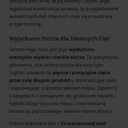
soczyste pieczenie, aż po wędliny i szynki. Jego
wyjątkowa konstrukcja sprawia, że przygotowanie
wykwintnych dań mięsnych staje się prawdziwą
przyjemnością.
Wyjątkowe Ostrze dla Idealnych Cięć
Sercem tego noża jest jego
wydłużone,
niezwykle wąskie i cienkie ostrze
. Ta specyficzna
geometria, charakterystyczna dla noży typu
Sujihiki, pozwala na
płynne i precyzyjne cięcie
przez całą długość produkt
u, minimalizując opór
i zapobiegając szarpaniu włókien mięsa. Zapomnij
o kłopotach z klinującymi się, grubszymi nożami –
Sujihiki ślizga się przez mięso z niezrównaną
łatwością, pozostawiając idealnie równe plastry.
Ostrze wykonane jest z
33-warstwowej stali