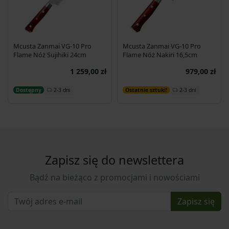
Mcusta Zanmai VG-10 Pro
Mcusta Zanmai VG-10 Pro
Flame Nóż Sujihiki 24cm
Flame Nóż Nakiri 16,5cm
1 259,00 zł
979,00 zł
Dodaj do koszyka
Dodaj do koszyka
2-3 dni
2-3 dni
Dostępny
Ostatnie sztuki!
Zapisz się do newslettera
Bądź na bieżąco z promocjami i nowościami
Zapisz się