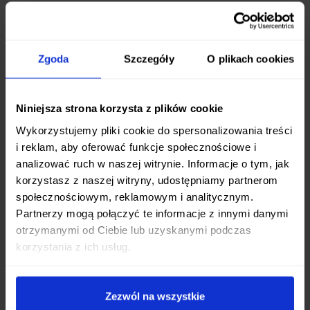
damasceńskiej
, której rdzeń stanowi wysokiej
jakości stal
VG-10
. Połączenie twardego rdzenia z
elastycznymi warstwami zewnętrznymi zapewnia
Zgoda
Szczegóły
O plikach cookies
nie tylko wyjątkową ostrość i długotrwałe
trzymanie krawędzi, ale także dodaje nożowi
unikalnego, estetycznego wzoru.
Niniejsza strona korzysta z plików cookie
Wykorzystujemy pliki cookie do spersonalizowania treści
Komfort i Styl
i reklam, aby oferować funkcje społecznościowe i
Rękojeść noża wykonana jest z pięknego,
analizować ruch w naszej witrynie. Informacje o tym, jak
korzystasz z naszej witryny, udostępniamy partnerom
czerwonego laminowanego drewna pakka
.
społecznościowym, reklamowym i analitycznym.
Materiał ten jest nie tylko trwały i odporny na
Partnerzy mogą połączyć te informacje z innymi danymi
wilgoć, ale także doskonale wyważony, co w
otrzymanymi od Ciebie lub uzyskanymi podczas
połączeniu z ergonomicznym kształtem zapewnia
korzystania z ich usług.
pewny i wygodny chwyt nawet podczas
długotrwałego użytkowania. Intensywny kolor
rękojeści stanowi elegancki kontrast dla
Zezwól na wszystkie