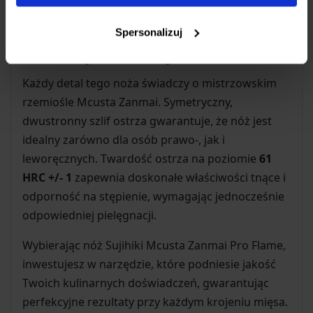
damasceńskiego ostrza, czyniąc ten nóż
prawdziwą ozdobą kuchni.
Spersonalizuj
Stworzony do Perfekcji
Każdy detal tego noża świadczy o mistrzowskim
rzemiośle Mcusta Zanmai. Symetryczny,
dwustronny szlif ostrza gwarantuje, że nóż jest
idealny zarówno dla osób prawo-, jak i
leworęcznych. Twardość ostrza na poziomie
61
HRC +/- 1
zapewnia doskonałe właściwości tnące i
odporność na stępienie, wymagając jednocześnie
odpowiedniej pielęgnacji.
Wybierając nóż Sujihiki Mcusta Zanmai Pro Flame,
inwestujesz w narzędzie, które podniesie jakość
Twoich kulinarnych doświadczeń, gwarantując
perfekcyjne rezultaty przy każdym krojeniu mięsa.