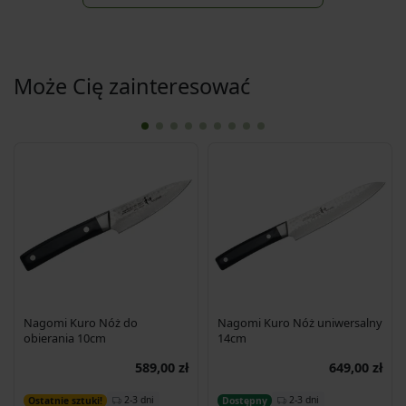
Może Cię zainteresować
Nagomi Kuro Nóż do
Nagomi Kuro Nóż uniwersalny
obierania 10cm
14cm
589,00 zł
649,00 zł
Dodaj do koszyka
Dodaj do koszyka
2-3 dni
2-3 dni
Ostatnie sztuki!
Dostępny