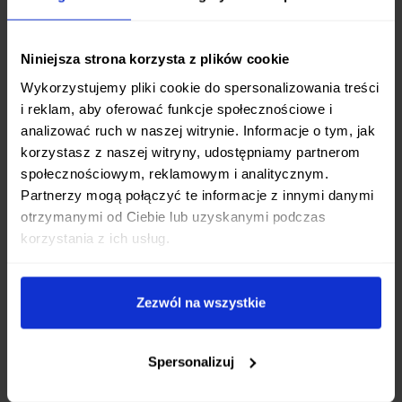
z wysokiej jakości, 33-warstwowej stali, która
zapewnia nie tylko wyjątkową ostrość i
Niniejsza strona korzysta z plików cookie
trwałość krawędzi, ale także piękny wzór.
Rdzeń ostrza stanowi stal molibdenowo-
Wykorzystujemy pliki cookie do spersonalizowania treści
i reklam, aby oferować funkcje społecznościowe i
wanadowa, znana ze swojej odporności na
analizować ruch w naszej witrynie. Informacje o tym, jak
korozję i łatwości ostrzenia (choć w
korzystasz z naszej witryny, udostępniamy partnerom
przypadku ząbków, ostrzenie wymaga
społecznościowym, reklamowym i analitycznym.
specjalistycznych narzędzi).
Partnerzy mogą połączyć te informacje z innymi danymi
Ergonomiczna Rękojeść z Drewna Pakka:
otrzymanymi od Ciebie lub uzyskanymi podczas
Klasyczna rękojeść wykonana z prasowanego
korzystania z ich usług.
drewna pakka doskonale leży w dłoni,
zapewniając pewny chwyt i komfort
Zezwól na wszystkie
użytkowania nawet podczas dłuższego
krojenia. Materiał ten jest trwały i odporny na
wilgoć.
Spersonalizuj
Idealny Wybór dla Miłośników