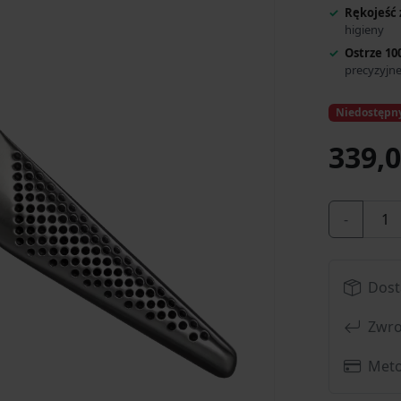
Rękojeść 
higieny
Ostrze 10
precyzyjn
Niedostępn
339,0
-
Dost
Zwro
Meto