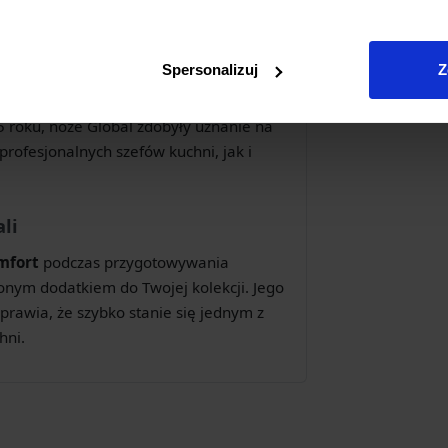
ze stali nierdzewnej CROMOVA 18, która
ełnioną piaskiem, która pewnie leży w
Spersonalizuj
Z
roku, noże Global zdobyły uznanie na
rofesjonalnych szefów kuchni, jak i
li
mfort
podczas przygotowywania
onym dodatkiem do Twojej kolekcji. Jego
rawia, że szybko stanie się jednym z
hni.