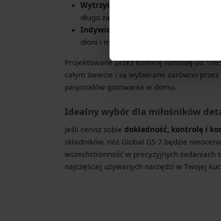
Wytrzymałą i cienką klingę
wykonaną 
długo zachowuje idealną ostrość.
Indywidualnie wyważaną rękojeść
wyp
dłoni i minimalizuje zmęczenie.
Projektowane przez Kominę Yamadę od 1985 
całym świecie i są wybierane zarówno przez p
pasjonatów gotowania w domu.
Idealny wybór dla miłośników deta
Jeśli cenisz sobie
dokładność, kontrolę i ko
składników, nóż Global GS-7 będzie nieoceni
wszechstronność w precyzyjnych zadaniach sp
najczęściej używanych narzędzi w Twojej kuc