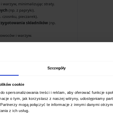
 warzyw, minimalizując straty.
nych
(np. z papryki).
. czosnku, pieczarek).
przygotowania składników
(np.
 owoców i warzyw.
owi, nóż ten znajdzie zastosowanie w
ch.
Szczegóły
ności z ponadczasową estetyką
. Model
 plików cookie
 komfortu pracy nawet podczas
do spersonalizowania treści i reklam, aby oferować funkcje sp
ormacje o tym, jak korzystasz z naszej witryny, udostępniamy p
rak łączeń między ostrzem a rękojeścią
Partnerzy mogą połączyć te informacje z innymi danymi otrzym
eniu się resztek jedzenia.
nia z ich usług.