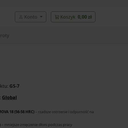
Konto
Koszyk
0,00 zł
roty
ktu:
GS-7
:
Global
OVA 18 (56-58 HRC)
– rzadsze ostrzenie i odporność na
g
– mniejsze zmęczenie dłoni podczas pracy