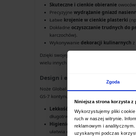
Skuteczne i cienkie obieranie
owoców i
Precyzyjne
wydrążanie gniazd nasien
Łatwe
krojenie w cienkie plasterki
(np
Dokładne
oczyszczanie trudnych do 
karczochów).
Wykonywanie
dekoracji kulinarnych
z
Dzięki swojej uniwersalnej długości i kształt
wielu innych precyzyjnych pracach kuchenny
Design i ergonomia Global
Zgoda
Noże Global to synonim łączenia
funkcjonal
GS-7 kontynuuje tę tradycję, oferując:
Niniejsza strona korzysta z
Lekkość i doskonałe wyważenie
– dla
Wykorzystujemy pliki cookie 
długotrwałego użytkowania.
ruch w naszej witrynie. Inf
Higieniczną, jednolitą konstrukcję
– b
reklamowym i analitycznym. 
ułatwia czyszczenie i zapobiega gromadz
uzyskanymi podczas korzysta