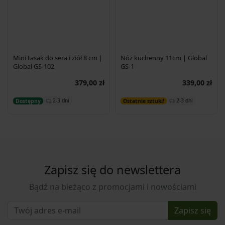
Mini tasak do sera i ziół 8 cm |
Nóż kuchenny 11cm | Global
Global GS-102
GS-1
379,00 zł
339,00 zł
Dodaj do koszyka
Dodaj do koszyka
2-3 dni
2-3 dni
Dostępny
Ostatnie sztuki!
Zapisz się do newslettera
Bądź na bieżąco z promocjami i nowościami
Zapisz się