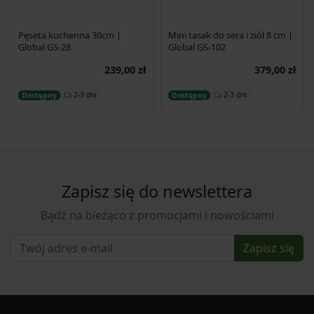
Pęseta kuchenna 30cm |
Mini tasak do sera i ziół 8 cm |
Global GS-28
Global GS-102
239,00 zł
379,00 zł
Dodaj do koszyka
Dodaj do koszyka
2-3 dni
2-3 dni
Dostępny
Dostępny
Zapisz się do newslettera
Bądź na bieżąco z promocjami i nowościami
Zapisz się