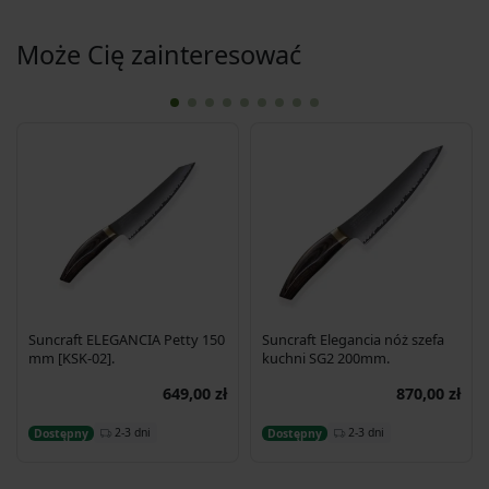
Może Cię zainteresować
Suncraft ELEGANCIA Petty 150
Suncraft Elegancia nóż szefa
mm [KSK-02].
kuchni SG2 200mm.
649,00 zł
870,00 zł
Dodaj do koszyka
Dodaj do koszyka
2-3 dni
2-3 dni
Dostępny
Dostępny