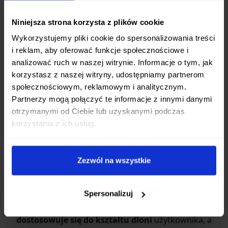
zapewnia
niespotykaną ostrość
i długotrwałe
trzymanie krawędzi tnącej. Dzięki temu nóż
Niniejsza strona korzysta z plików cookie
pozostaje ostry przez długi czas, minimalizując
Wykorzystujemy pliki cookie do spersonalizowania treści
potrzebę częstego ostrzenia.
i reklam, aby oferować funkcje społecznościowe i
analizować ruch w naszej witrynie. Informacje o tym, jak
Ergonomia i Komfort Użytkowania
korzystasz z naszej witryny, udostępniamy partnerom
społecznościowym, reklamowym i analitycznym.
Rękojeść noża ELEGANCIA Slicer wykonano z
Partnerzy mogą połączyć te informacje z innymi danymi
laminowanego drewna
Pakkawood w kolorze
otrzymanymi od Ciebie lub uzyskanymi podczas
orzecha
. Ten materiał nie tylko pięknie wygląda,
korzystania z ich usług.
ale jest również wyjątkowo odporny na ciepło i
wilgoć. Specjalne, łagodne wygięcie rękojeści oraz
Zezwól na wszystkie
znaczna szerokość ostrza tworzą
dużą przestrzeń
pod uchwytem
, co gwarantuje komfortowe
operowanie nożem nawet osobom o dużych
Spersonalizuj
dłoniach. Co więcej, rękojeść z czasem
dostosowuje się do kształtu dłoni
użytkownika, a