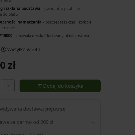
 końca
g i szklana podstawa
– gwarantują stabilne
e do blatu
ieczności namaczania
– oszczędzasz czas i szybciej
strzenie
#15000
– pozwala uzyskać lustrzany blask i ostrość
Wysyłka w 24h
0 zł
+
Dodaj do koszyka
widywana dostawa:
pojutrze
awa za darmo od 200 zł