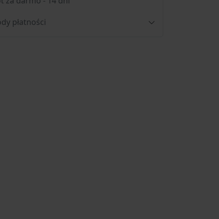
t za darmo - 14 dni
dy płatności