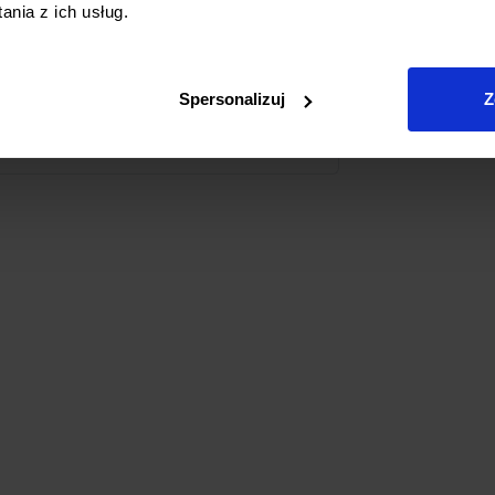
nia z ich usług.
zystanie produktu.
rzędzie dla każdego entuzjasty
ragnie osiągnąć perfekcyjne wykończenie
Spersonalizuj
Z
otrzebujesz do precyzyjnego cięcia.