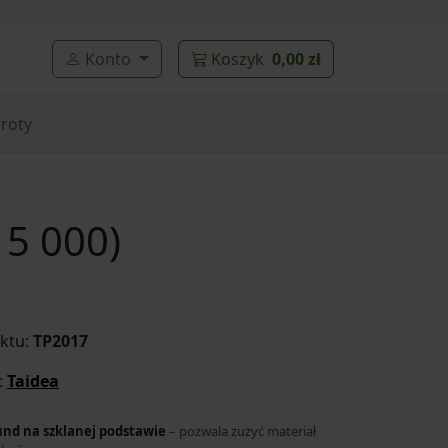
Konto
Koszyk
0,00 zł
roty
15 000)
ktu:
TP2017
:
Taidea
und na szklanej podstawie
– pozwala zużyć materiał