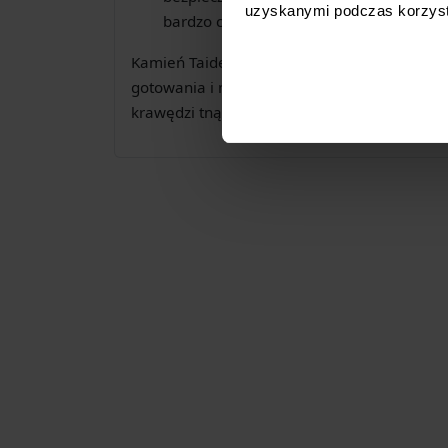
uzyskanymi podczas korzysta
bardzo cienka, gwarantując pełne wykor
Kamień Taidea Glass #15000 to niezbędne na
gotowania i miłośnika ostrych noży, który p
krawędzi tnącej. Zapewnia gładkość, jakiej p