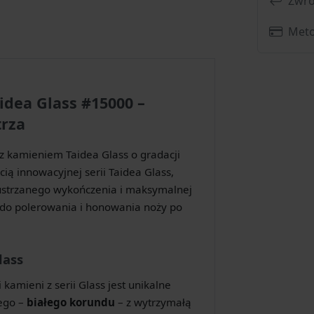
Zwro
Meto
idea Glass #15000 –
trza
z kamieniem Taidea Glass o gradacji
ą innowacyjnej serii Taidea Glass,
lustrzanego wykończenia i maksymalnej
ię do polerowania i honowania noży po
lass
kamieni z serii Glass jest unikalne
nego –
białego korundu
– z wytrzymałą