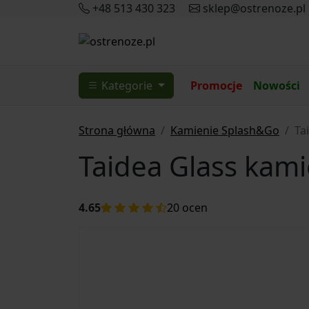
+48 513 430 323
sklep@ostrenoze.pl
Kategorie
Promocje
Nowości
Strona główna
Kamienie Splash&Go
Ta
Taidea Glass kami
4.65
20
ocen