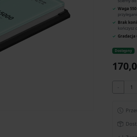
ścierny do
Waga 550 
przylegani
Brak kon
kończysz o
Gradacja 
Dostępny
170,0
-
Prze
Dost