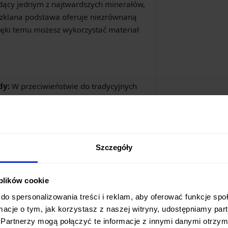
ędący jednym z najtwardszych minerałów,
szklana podstawa oferuje niezrównaną
zięki temu możesz wykorzystać materiał
dy:
W przeciwieństwie do tradycyjnych
ss nie wymagają długotrwałego
erzchnię wodą
tuż przed użyciem, co
nia do ostrzenia.
ra się znacznie wolniej niż w przypadku
Szczegóły
, co przekłada się na dłuższą
lana podstawa zapewnia doskonałą
 plików cookie
yko przesunięcia się kamienia podczas
do spersonalizowania treści i reklam, aby oferować funkcje sp
ormacje o tym, jak korzystasz z naszej witryny, udostępniamy p
 ze szklaną podstawą pozwala na
Partnerzy mogą połączyć te informacje z innymi danymi otrzym
y warstwa materiału ściernego jest już