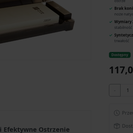
ostrze
Brak kon
noże naty
Wymiary 
stabilność
Syntetyc
trwałość
Dostępny
117,0
-
Prze
Dost
 i Efektywne Ostrzenie