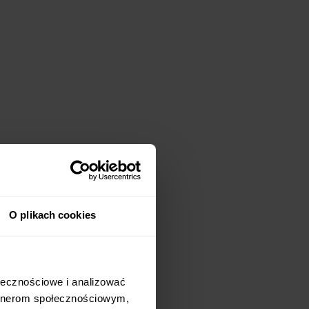
O plikach cookies
ołecznościowe i analizować
artnerom społecznościowym,