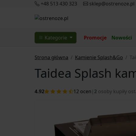
+48 513 430 323
sklep@ostrenoze.pl
Kategorie
Promocje
Nowości
Strona główna
Kamienie Splash&Go
Ta
Taidea Splash kam
4.92
12
ocen
|
2
osoby kupiły ost