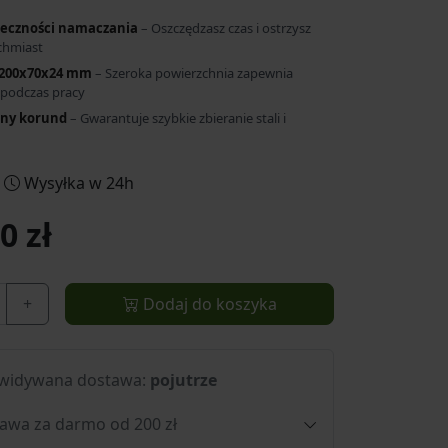
ieczności namaczania
– Oszczędzasz czas i ostrzysz
chmiast
200x70x24 mm
– Szeroka powierzchnia zapewnia
 podczas pracy
zny korund
– Gwarantuje szybkie zbieranie stali i
Wysyłka w 24h
0 zł
+
Dodaj do koszyka
widywana dostawa:
pojutrze
awa za darmo od 200 zł