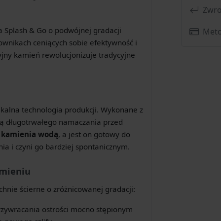
Zwro
 Splash & Go o podwójnej gradacji
Meto
wnikach ceniących sobie efektywność i
jny kamień rewolucjonizuje tradycyjne
nikalna technologia produkcji. Wykonane z
ją długotrwałego namaczania przed
ę kamienia wodą
, a jest on gotowy do
nia i czyni go bardziej spontanicznym.
amieniu
hnie ścierne o zróżnicowanej gradacji:
rzywracania ostrości mocno stępionym