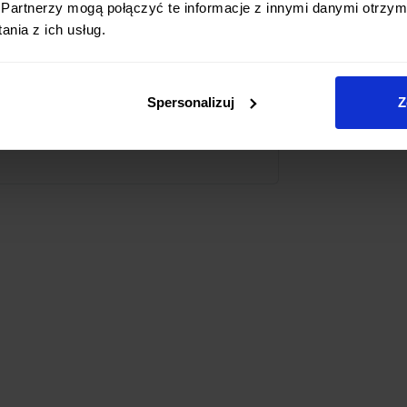
Partnerzy mogą połączyć te informacje z innymi danymi otrzym
owierzchni
. Regularne używanie tego
nia z ich usług.
owierzchnię kamienia ściernego, co jest
ujesz
profesjonalne narzędzie
, które
Spersonalizuj
Z
ektywnością dwustopniowego ostrzenia,
ć.