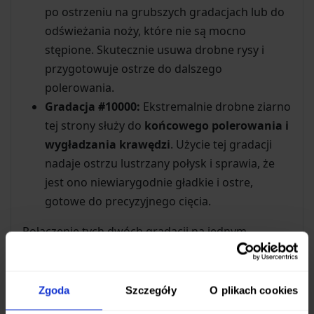
po ostrzeniu na grubszych gradacjach lub do
odświeżania noży, które nie są mocno
stępione. Skutecznie usuwa drobne rysy i
przygotowuje ostrze do dalszego
polerowania.
Gradacja #10000:
Ekstremalnie drobne ziarno
tej strony służy do
końcowego polerowania i
wygładzania krawędzi
. Użycie tej gradacji
nadaje ostrzu lustrzany połysk i sprawia, że
jest ono niewiarygodnie gładkie i ostre,
gotowe do precyzyjnego cięcia.
Połączenie tych dwóch gradacji na jednym
kamieniu sprawia, że masz pod ręką kompletne
narzędzie do uzyskania niezwykle ostrej i gładkiej
krawędzi tnącej, która utrzyma ostrość na dłużej.
Zgoda
Szczegóły
O plikach cookies