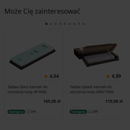
Może Cię zainteresować
4,64
4,89
Taidea Glass kamień do
Taidea Splash kamień do
ostrzenia noży (#1000)
ostrzenia noży (400/1000)
105,00 zł
115,00 zł
Dodaj do koszyka
Dodaj do koszyka
24h
24h
Dostępny
Dostępny