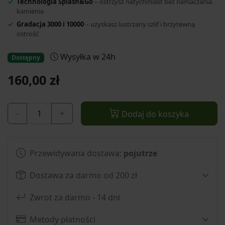
Technologia Splash&Go
– ostrzysz natychmiast bez namaczania
kamienia
Gradacja 3000 i 10000
– uzyskasz lustrzany szlif i brzytewną
ostrość
Wysyłka w 24h
Dostępny
160,00 zł
-
+
Dodaj do koszyka
Przewidywana dostawa:
pojutrze
Dostawa za darmo od 200 zł
Zwrot za darmo - 14 dni
Metody płatności