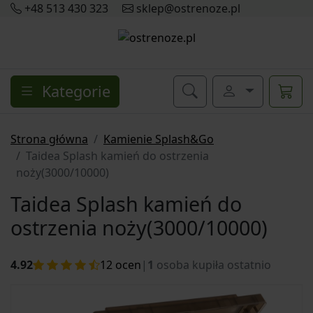
+48 513 430 323
sklep@ostrenoze.pl
Kategorie
Strona główna
Kamienie Splash&Go
Taidea Splash kamień do ostrzenia
noży(3000/10000)
Taidea Splash kamień do
ostrzenia noży(3000/10000)
4.92
12
ocen
|
1
osoba kupiła ostatnio