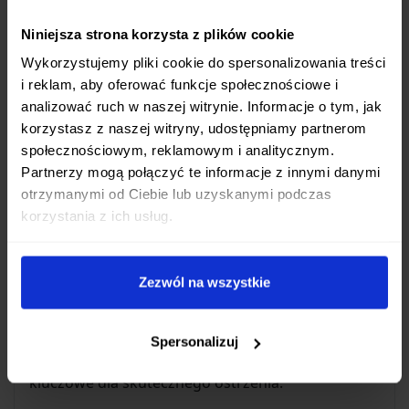
Trwałość i Wygoda Użycia
Niniejsza strona korzysta z plików cookie
Dzięki zastosowaniu korundu klejonego na zimno,
Wykorzystujemy pliki cookie do spersonalizowania treści
kamień Splash&Go charakteryzuje się
i reklam, aby oferować funkcje społecznościowe i
wolniejszym ścieraniem
w porównaniu do wielu
analizować ruch w naszej witrynie. Informacje o tym, jak
tradycyjnych kamieni wodnych. Oznacza to
korzystasz z naszej witryny, udostępniamy partnerom
dłuższą żywotność produktu i rzadszą potrzebę
społecznościowym, reklamowym i analitycznym.
wyrównywania powierzchni.
Partnerzy mogą połączyć te informacje z innymi danymi
otrzymanymi od Ciebie lub uzyskanymi podczas
Każdy kamień dostarczany jest w
praktycznym,
korzystania z ich usług.
plastikowym pudełku
, które ułatwia
przechowywanie i transport. Co więcej, w zestawie
znajduje się
diamentowy kamień do
Zezwól na wszystkie
wyrównywania powierzchni
, narzędzie
niezbędne do utrzymania idealnie płaskiej
Spersonalizuj
powierzchni kamienia ostrzącego, co jest
kluczowe dla skutecznego ostrzenia.