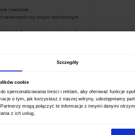
zyw i owoców.
zd nasiennych czy innych niechcianych
 i kontroli
, gdzie większe noże szefa
szerzone
, co zwiększa komfort i
 nad krojeniem.
Szczegóły
 plików cookie
zesnością. Ostrze wykonane jest w
do spersonalizowania treści i reklam, aby oferować funkcje sp
 rdzeń ze
stali VG-5
(o twardości ok. 61
ormacje o tym, jak korzystasz z naszej witryny, udostępniamy p
zewną stalą SUS410. Takie połączenie
Partnerzy mogą połączyć te informacje z innymi danymi otrzym
 długie utrzymanie, ale także
odporność
nia z ich usług.