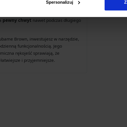
Spersonalizuj
Z
go, brązowego drewna
pakka wood
. Ten
orności na wilgoć oraz przyjemnej w
ia
pewny chwyt
nawet podczas długiego
ubame Brown, inwestujesz w narzędzie,
odzienną funkcjonalnością. Jego
miczna rękojeść sprawiają, że
łatwiejsze i przyjemniejsze.