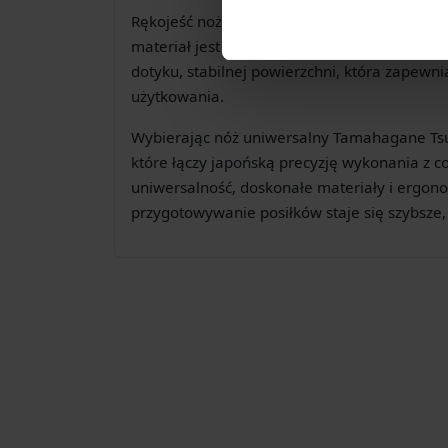
Rękojeść noża wykonana jest z eleganckie
materiał jest znany ze swojej trwałości, odp
dotyku, stabilnej powierzchni, która zapewn
użytkowania.
Wybierając nóż uniwersalny Tamahagane Ts
które łączy japońską precyzję wykonania z c
uniwersalność, doskonałe materiały i ergono
przygotowywanie posiłków staje się szybsze, 