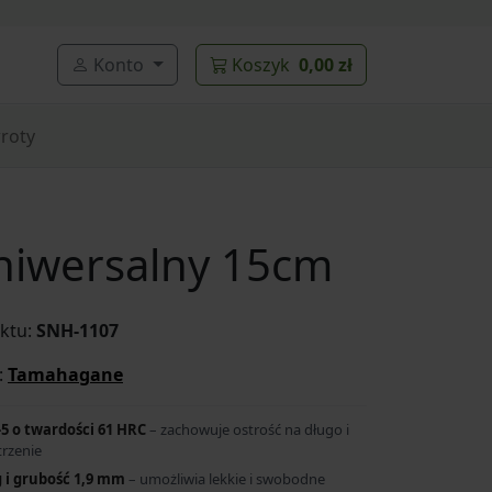
Konto
Koszyk
0,00 zł
roty
iwersalny 15cm
ktu:
SNH-1107
:
Tamahagane
5 o twardości 61 HRC
– zachowuje ostrość na długo i
trzenie
 i grubość 1,9 mm
– umożliwia lekkie i swobodne