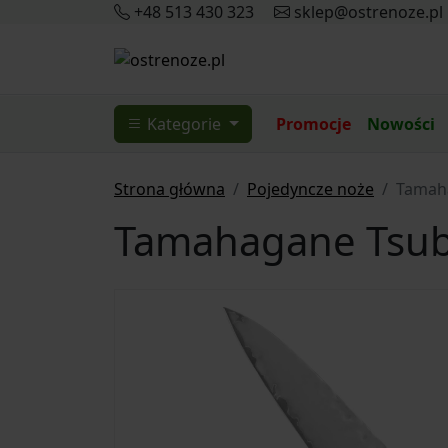
+48 513 430 323
sklep@ostrenoze.pl
Kategorie
Promocje
Nowości
Strona główna
Pojedyncze noże
Tamah
Tamahagane Tsub