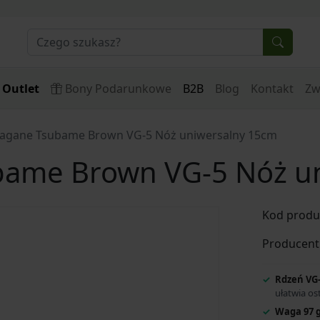
Outlet
Bony Podarunkowe
B2B
Blog
Kontakt
Zw
agane Tsubame Brown VG-5 Nóż uniwersalny 15cm
ame Brown VG-5 Nóż un
Kod produ
Producent
Rdzeń VG-
ułatwia os
Waga 97 g