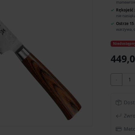
manewrow
Rękojeść
nie nasiąk
Ostrze 15
warzywa, 
Niedostępn
449,0
-
Dost
Zwro
Meto