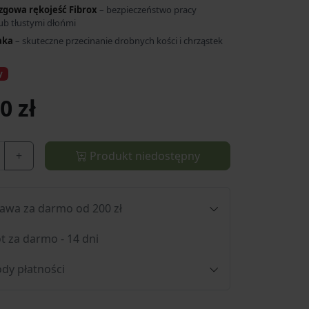
zgowa rękojeść Fibrox
– bezpieczeństwo pracy
ub tłustymi dłońmi
saka
– skuteczne przecinanie drobnych kości i chrząstek
y
0 zł
+
Produkt niedostępny
awa za darmo od 200 zł
t za darmo - 14 dni
dy płatności