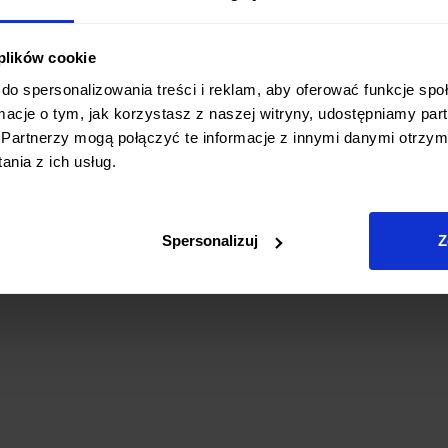
rząstek.
ktowana rękojeść z polipropylenu to
 plików cookie
typoślizgowa powierzchnia zapewnia
czonymi dłońmi, co znacząco zwiększa
do spersonalizowania treści i reklam, aby oferować funkcje sp
ormacje o tym, jak korzystasz z naszej witryny, udostępniamy p
 ten jest również niezwykle higieniczny i
Partnerzy mogą połączyć te informacje z innymi danymi otrzym
ystyczne normy branżowe.
nia z ich usług.
ci, bezpieczeństwa i trwałości,
 jak i w domu dla miłośników gotowania,
ań.
Spersonalizuj
Z