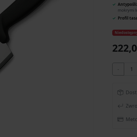
Antypośli
mokrymi l
Profil ta
Niedostępn
222,0
-
Dost
Zwro
Meto