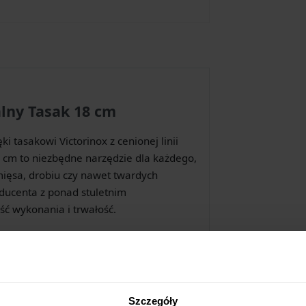
alny Tasak 18 cm
i tasakowi Victorinox z cenionej linii
18 cm to niezbędne narzędzie dla każdego,
ięsa, drobiu czy nawet twardych
ducenta z ponad stuletnim
ć wykonania i trwałość.
ści:
li nierdzewnej, słynącej z doskonałego
oraz odporności na korozję. Solidna
orcjowanie większych kawałków mięsa, a
Szczegóły