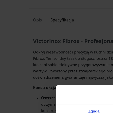
Opis
Specyfikacja
Victorinox Fibrox - Profesjon
Odkryj niezawodność i precyzję w kuchni dzięk
Fibrox. Ten solidny tasak o długości ostrza 
kto ceni sobie efektywne przygotowywanie m
warzyw. Stworzony przez szwajcarskiego pro
doświadczeniem, gwarantuje najwyższą jakoś
Konstrukcja stworzona z myślą o wydajno
Ostrze:
Wykonane z wysokiej jakości sta
utrzymania ostrości, łatwości ostrzenia 
konstrukcja tasaka pozwala na łatwe p
Zgoda