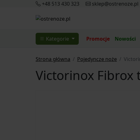
+48 513 430 323
sklep@ostrenoze.pl
Kategorie
Promocje
Nowości
Strona główna
Pojedyncze noże
Victor
Victorinox Fibrox