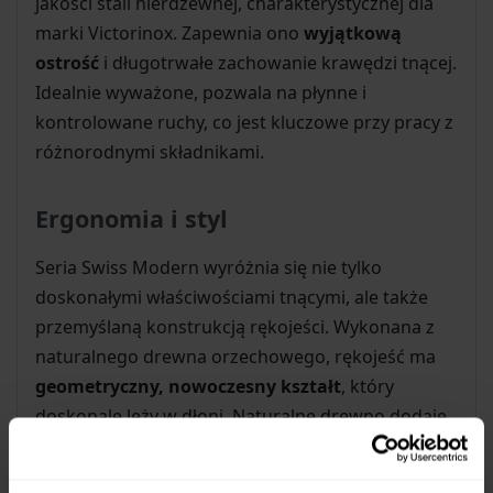
jakości stali nierdzewnej, charakterystycznej dla
marki Victorinox. Zapewnia ono
wyjątkową
ostrość
i długotrwałe zachowanie krawędzi tnącej.
Idealnie wyważone, pozwala na płynne i
kontrolowane ruchy, co jest kluczowe przy pracy z
różnorodnymi składnikami.
Ergonomia i styl
Seria Swiss Modern wyróżnia się nie tylko
doskonałymi właściwościami tnącymi, ale także
przemyślaną konstrukcją rękojeści. Wykonana z
naturalnego drewna orzechowego, rękojeść ma
geometryczny, nowoczesny kształt
, który
doskonale leży w dłoni. Naturalne drewno dodaje
elegancji i ciepła, a jednocześnie zapewnia pewny
chwyt, nawet gdy dłonie są wilgotne. Połączenie