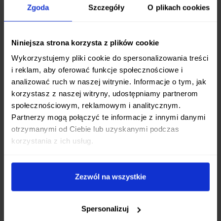
tradycyjnego materiału z nowoczesną formą
Zgoda
Szczegóły
O plikach cookies
tworzy narzędzie, które jest zarówno piękne, jak i
niezwykle praktyczne.
Niniejsza strona korzysta z plików cookie
Wykorzystujemy pliki cookie do spersonalizowania treści
Wszechstronny pomocnik w kuchni
i reklam, aby oferować funkcje społecznościowe i
analizować ruch w naszej witrynie. Informacje o tym, jak
Nóż szefa kuchni to
najbardziej uniwersalne
korzystasz z naszej witryny, udostępniamy partnerom
narzędzie
dla każdego kucharza – amatora i
społecznościowym, reklamowym i analitycznym.
profesjonalisty. Model Swiss Modern 20cm
Partnerzy mogą połączyć te informacje z innymi danymi
doskonale sprawdzi się do:
otrzymanymi od Ciebie lub uzyskanymi podczas
korzystania z ich usług.
Krojenia i plastrowania mięsa
Siekania ziół i czosnku
Porcjowania ryb
Zezwól na wszystkie
Przygotowywania warzyw i owoców
Wielu innych zadań wymagających precyzji i
Spersonalizuj
siły cięcia