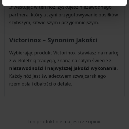
Inwestując w ten nóż, zyskujesz niezawodnego
partnera, który uczyni przygotowywanie posiłków
szybszym, łatwiejszym i przyjemniejszym.
Victorinox – Synonim Jakości
Wybierając produkt Victorinox, stawiasz na markę
z wieloletnią tradycją, znaną na całym świecie z
niezawodności i najwyższej jakości wykonania
.
Każdy nóż jest świadectwem szwajcarskiego
rzemiosła i dbałości o detale.
Ten produkt nie ma jeszcze opinii.