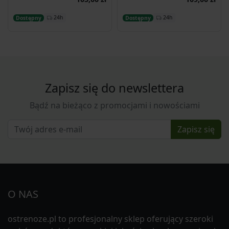
Dodaj do koszyka
Dodaj do koszyka
24h
24h
Dostępny
Dostępny
Zapisz się do newslettera
Bądź na bieżąco z promocjami i nowościami
Zapisz się
O NAS
ostrenoze.pl to profesjonalny sklep oferujący szeroki