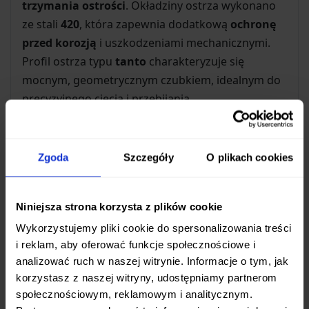
trzymania ostrości
. Okładziny ostrza wykonano
ze stali
420
, która zapewnia dodatkową
ochronę
przed korozją
i uszkodzeniami mechanicznymi.
Profil ostrza typu
tanto
charakteryzuje się
mocnym, geometrycznym czubkiem, idealnym do
precyzyjnego cięcia i przebijania.
Ergonomia i Bezpieczeństwo
Zgoda
Szczegóły
O plikach cookies
Rękojeść noża o długości
100 mm
została
wykonana z wytrzymałego materiału
G10
w
kolorze zielonym. Zapewnia on
pewny i
Niniejsza strona korzysta z plików cookie
komfortowy chwyt
niezależnie od warunków,
Wykorzystujemy pliki cookie do spersonalizowania treści
nawet gdy dłoń jest wilgotna lub brudna. Ostrze o
i reklam, aby oferować funkcje społecznościowe i
długości
80 mm
jest optymalnie wyważone między
analizować ruch w naszej witrynie. Informacje o tym, jak
precyzją a wszechstronnością zastosowań. Za
korzystasz z naszej witryny, udostępniamy partnerom
bezpieczeństwo użytkowania odpowiada solidna
społecznościowym, reklamowym i analitycznym.
blokada typu liner lock
, która skutecznie