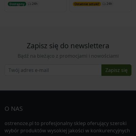
Dodaj do koszyka
Dodaj do koszyka
24h
24h
Dostępny
Ostatnie sztuki!
Zapisz się do newslettera
Bądź na bieżąco z promocjami i nowościami
Zapisz się
O NAS
ostrenoze.pl to profesjonalny sklep oferujący szeroki
wybór produktów wysokiej jakości w konkurencyjnych